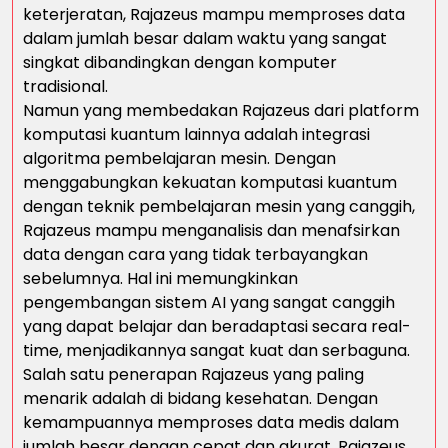
keterjeratan, Rajazeus mampu memproses data
dalam jumlah besar dalam waktu yang sangat
singkat dibandingkan dengan komputer
tradisional.
Namun yang membedakan Rajazeus dari platform
komputasi kuantum lainnya adalah integrasi
algoritma pembelajaran mesin. Dengan
menggabungkan kekuatan komputasi kuantum
dengan teknik pembelajaran mesin yang canggih,
Rajazeus mampu menganalisis dan menafsirkan
data dengan cara yang tidak terbayangkan
sebelumnya. Hal ini memungkinkan
pengembangan sistem AI yang sangat canggih
yang dapat belajar dan beradaptasi secara real-
time, menjadikannya sangat kuat dan serbaguna.
Salah satu penerapan Rajazeus yang paling
menarik adalah di bidang kesehatan. Dengan
kemampuannya memproses data medis dalam
jumlah besar dengan cepat dan akurat, Rajazeus