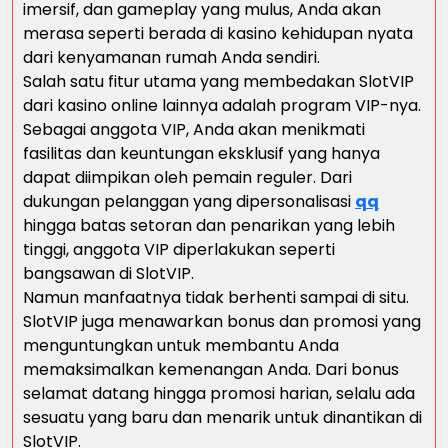
imersif, dan gameplay yang mulus, Anda akan
merasa seperti berada di kasino kehidupan nyata
dari kenyamanan rumah Anda sendiri.
Salah satu fitur utama yang membedakan SlotVIP
dari kasino online lainnya adalah program VIP-nya.
Sebagai anggota VIP, Anda akan menikmati
fasilitas dan keuntungan eksklusif yang hanya
dapat diimpikan oleh pemain reguler. Dari
dukungan pelanggan yang dipersonalisasi
qq
hingga batas setoran dan penarikan yang lebih
tinggi, anggota VIP diperlakukan seperti
bangsawan di SlotVIP.
Namun manfaatnya tidak berhenti sampai di situ.
SlotVIP juga menawarkan bonus dan promosi yang
menguntungkan untuk membantu Anda
memaksimalkan kemenangan Anda. Dari bonus
selamat datang hingga promosi harian, selalu ada
sesuatu yang baru dan menarik untuk dinantikan di
SlotVIP.