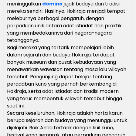
meninggalkan
domino
jejak budaya dan tradisi
mereka sendiri. Hasilnya, Hokiraja menjadi tempat
meleburnya berbagai pengaruh, dengan
perpaduan unik antara adat istiadat dan praktik
yang membedakannya dari negara-negara
tetangganya.
Bagi mereka yang tertarik mempelajari lebih
dalam sejarah dan budaya Hokiraja, terdapat
banyak museum dan pusat kebudayaan yang
menawarkan wawasan tentang masa lalu wilayah
tersebut. Pengunjung dapat belajar tentang
peradaban kuno yang pernah berkembang di
Hokiraja, serta adat istiadat dan tradisi modern
yang terus membentuk wilayah tersebut hingga
saat ini.
Secara keseluruhan, Hokiraja adalah harta karun
berupa sejarah dan budaya yang menunggu untuk
dijelajahi. Baik Anda tertarik dengan kuil kuno,
festival yang semarak, atau perpaduan pengaruh