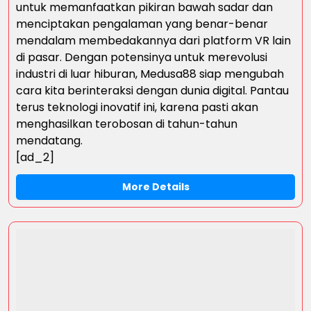
untuk memanfaatkan pikiran bawah sadar dan
menciptakan pengalaman yang benar-benar
mendalam membedakannya dari platform VR lain
di pasar. Dengan potensinya untuk merevolusi
industri di luar hiburan, Medusa88 siap mengubah
cara kita berinteraksi dengan dunia digital. Pantau
terus teknologi inovatif ini, karena pasti akan
menghasilkan terobosan di tahun-tahun
mendatang.
[ad_2]
More Details