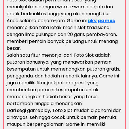
menakjubkan dengan warna-warna cerah dan
grafik berkualitas tinggi yang akan menghibur
Anda selama berjam-jam. Game ini
pkv games
menampilkan tata letak mesin slot tradisional
dengan lima gulungan dan 20 garis pembayaran,
memberi pemain banyak peluang untuk menang
besar.
Salah satu fitur menonjol dari Toto Slot adalah
putaran bonusnya, yang menawarkan pemain
kesempatan untuk memenangkan putaran gratis,
pengganda, dan hadiah menarik lainnya. Game ini
juga memiliki fitur jackpot progresif yang
memberikan pemain kesempatan untuk
memenangkan hadiah besar yang terus
bertambah hingga dimenangkan.
Dari segi gameplay, Toto Slot mudah dipahami dan
dinavigasi sehingga cocok untuk pemain pemula
maupun berpengalaman. Game ini memiliki