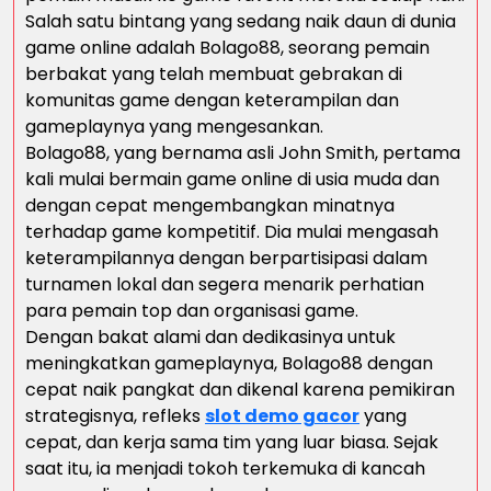
Salah satu bintang yang sedang naik daun di dunia
game online adalah Bolago88, seorang pemain
berbakat yang telah membuat gebrakan di
komunitas game dengan keterampilan dan
gameplaynya yang mengesankan.
Bolago88, yang bernama asli John Smith, pertama
kali mulai bermain game online di usia muda dan
dengan cepat mengembangkan minatnya
terhadap game kompetitif. Dia mulai mengasah
keterampilannya dengan berpartisipasi dalam
turnamen lokal dan segera menarik perhatian
para pemain top dan organisasi game.
Dengan bakat alami dan dedikasinya untuk
meningkatkan gameplaynya, Bolago88 dengan
cepat naik pangkat dan dikenal karena pemikiran
strategisnya, refleks
slot demo gacor
yang
cepat, dan kerja sama tim yang luar biasa. Sejak
saat itu, ia menjadi tokoh terkemuka di kancah