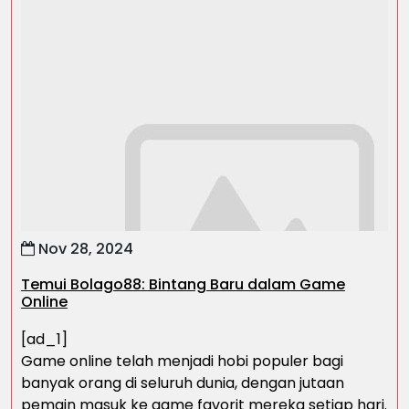
Nov 28, 2024
Temui Bolago88: Bintang Baru dalam Game
Online
[ad_1]
Game online telah menjadi hobi populer bagi
banyak orang di seluruh dunia, dengan jutaan
pemain masuk ke game favorit mereka setiap hari.