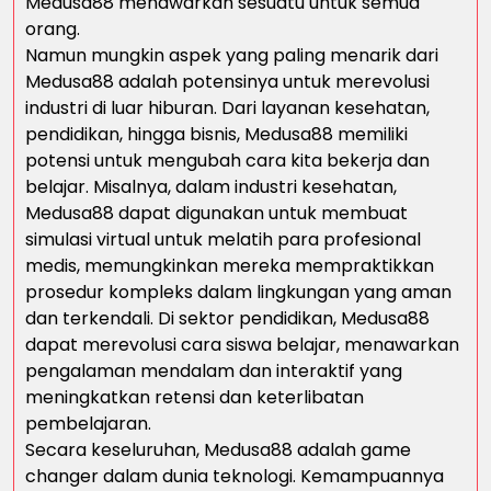
Medusa88 menawarkan sesuatu untuk semua
orang.
Namun mungkin aspek yang paling menarik dari
Medusa88 adalah potensinya untuk merevolusi
industri di luar hiburan. Dari layanan kesehatan,
pendidikan, hingga bisnis, Medusa88 memiliki
potensi untuk mengubah cara kita bekerja dan
belajar. Misalnya, dalam industri kesehatan,
Medusa88 dapat digunakan untuk membuat
simulasi virtual untuk melatih para profesional
medis, memungkinkan mereka mempraktikkan
prosedur kompleks dalam lingkungan yang aman
dan terkendali. Di sektor pendidikan, Medusa88
dapat merevolusi cara siswa belajar, menawarkan
pengalaman mendalam dan interaktif yang
meningkatkan retensi dan keterlibatan
pembelajaran.
Secara keseluruhan, Medusa88 adalah game
changer dalam dunia teknologi. Kemampuannya