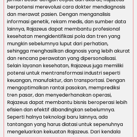
berpotensi merevolusi cara dokter mendiagnosis
dan merawat pasien. Dengan menganalisis
informasi genetik, rekam medis, dan sumber data
lainnya, Rajazeus dapat membantu profesional
kesehatan mengidentifikasi pola dan tren yang
mungkin sebelumnya luput dari perhatian,
sehingga menghasilkan diagnosis yang lebih akurat
dan rencana perawatan yang dipersonalisasi.
Selain layanan kesehatan, Rajazeus juga memiliki
potensi untuk mentransformasi industri seperti
keuangan, manufaktur, dan transportasi. Dengan
mengoptimalkan rantai pasokan, memprediksi
tren pasar, dan menyederhanakan operasi,
Rajazeus dapat membantu bisnis beroperasi lebih
efisien dan efektif dibandingkan sebelumnya.
Seperti halnya teknologi baru lainnya, ada
tantangan yang harus diatasi untuk sepenuhnya
mengeluarkan kekuatan Rajazeus. Dari kendala