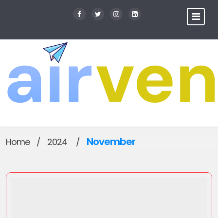
Skip
to
content
Nikmati demo gratis X500 dari Pragmatic Play hari
ini tanpa deposit. Slot gacor ini memberikan
November
Home
/
2024
/
peluang menang besar tanpa biaya tambahan.