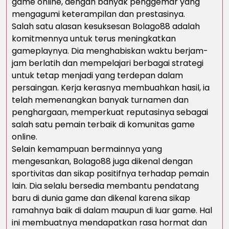
game online, dengan banyak penggemar yang
mengagumi keterampilan dan prestasinya.
Salah satu alasan kesuksesan Bolago88 adalah
komitmennya untuk terus meningkatkan
gameplaynya. Dia menghabiskan waktu berjam-
jam berlatih dan mempelajari berbagai strategi
untuk tetap menjadi yang terdepan dalam
persaingan. Kerja kerasnya membuahkan hasil, ia
telah memenangkan banyak turnamen dan
penghargaan, memperkuat reputasinya sebagai
salah satu pemain terbaik di komunitas game
online.
Selain kemampuan bermainnya yang
mengesankan, Bolago88 juga dikenal dengan
sportivitas dan sikap positifnya terhadap pemain
lain. Dia selalu bersedia membantu pendatang
baru di dunia game dan dikenal karena sikap
ramahnya baik di dalam maupun di luar game. Hal
ini membuatnya mendapatkan rasa hormat dan