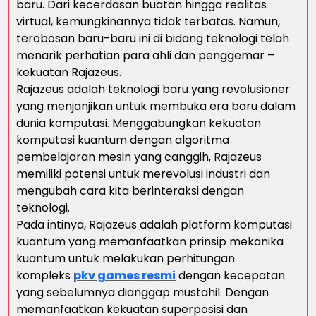
baru. Dari kecerdasan buatan hingga realitas
virtual, kemungkinannya tidak terbatas. Namun,
terobosan baru-baru ini di bidang teknologi telah
menarik perhatian para ahli dan penggemar –
kekuatan Rajazeus.
Rajazeus adalah teknologi baru yang revolusioner
yang menjanjikan untuk membuka era baru dalam
dunia komputasi. Menggabungkan kekuatan
komputasi kuantum dengan algoritma
pembelajaran mesin yang canggih, Rajazeus
memiliki potensi untuk merevolusi industri dan
mengubah cara kita berinteraksi dengan
teknologi.
Pada intinya, Rajazeus adalah platform komputasi
kuantum yang memanfaatkan prinsip mekanika
kuantum untuk melakukan perhitungan
kompleks
pkv games resmi
dengan kecepatan
yang sebelumnya dianggap mustahil. Dengan
memanfaatkan kekuatan superposisi dan