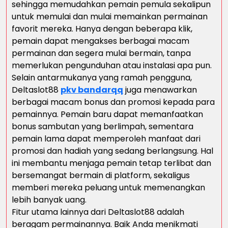
sehingga memudahkan pemain pemula sekalipun
untuk memulai dan mulai memainkan permainan
favorit mereka. Hanya dengan beberapa klik,
pemain dapat mengakses berbagai macam
permainan dan segera mulai bermain, tanpa
memerlukan pengunduhan atau instalasi apa pun.
Selain antarmukanya yang ramah pengguna,
Deltaslot88
pkv bandarqq
juga menawarkan
berbagai macam bonus dan promosi kepada para
pemainnya. Pemain baru dapat memanfaatkan
bonus sambutan yang berlimpah, sementara
pemain lama dapat memperoleh manfaat dari
promosi dan hadiah yang sedang berlangsung. Hal
ini membantu menjaga pemain tetap terlibat dan
bersemangat bermain di platform, sekaligus
memberi mereka peluang untuk memenangkan
lebih banyak uang.
Fitur utama lainnya dari Deltaslot88 adalah
beragam permainannya. Baik Anda menikmati