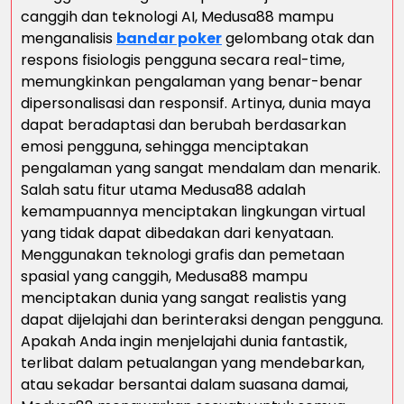
canggih dan teknologi AI, Medusa88 mampu
menganalisis
bandar poker
gelombang otak dan
respons fisiologis pengguna secara real-time,
memungkinkan pengalaman yang benar-benar
dipersonalisasi dan responsif. Artinya, dunia maya
dapat beradaptasi dan berubah berdasarkan
emosi pengguna, sehingga menciptakan
pengalaman yang sangat mendalam dan menarik.
Salah satu fitur utama Medusa88 adalah
kemampuannya menciptakan lingkungan virtual
yang tidak dapat dibedakan dari kenyataan.
Menggunakan teknologi grafis dan pemetaan
spasial yang canggih, Medusa88 mampu
menciptakan dunia yang sangat realistis yang
dapat dijelajahi dan berinteraksi dengan pengguna.
Apakah Anda ingin menjelajahi dunia fantastik,
terlibat dalam petualangan yang mendebarkan,
atau sekadar bersantai dalam suasana damai,