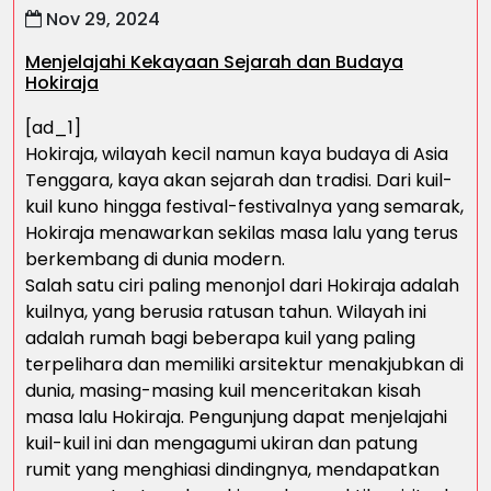
Nov 29, 2024
Menjelajahi Kekayaan Sejarah dan Budaya
Hokiraja
[ad_1]
Hokiraja, wilayah kecil namun kaya budaya di Asia
Tenggara, kaya akan sejarah dan tradisi. Dari kuil-
kuil kuno hingga festival-festivalnya yang semarak,
Hokiraja menawarkan sekilas masa lalu yang terus
berkembang di dunia modern.
Salah satu ciri paling menonjol dari Hokiraja adalah
kuilnya, yang berusia ratusan tahun. Wilayah ini
adalah rumah bagi beberapa kuil yang paling
terpelihara dan memiliki arsitektur menakjubkan di
dunia, masing-masing kuil menceritakan kisah
masa lalu Hokiraja. Pengunjung dapat menjelajahi
kuil-kuil ini dan mengagumi ukiran dan patung
rumit yang menghiasi dindingnya, mendapatkan