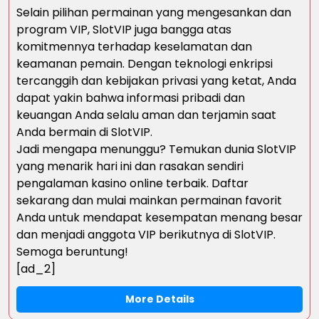
Selain pilihan permainan yang mengesankan dan
program VIP, SlotVIP juga bangga atas
komitmennya terhadap keselamatan dan
keamanan pemain. Dengan teknologi enkripsi
tercanggih dan kebijakan privasi yang ketat, Anda
dapat yakin bahwa informasi pribadi dan
keuangan Anda selalu aman dan terjamin saat
Anda bermain di SlotVIP.
Jadi mengapa menunggu? Temukan dunia SlotVIP
yang menarik hari ini dan rasakan sendiri
pengalaman kasino online terbaik. Daftar
sekarang dan mulai mainkan permainan favorit
Anda untuk mendapat kesempatan menang besar
dan menjadi anggota VIP berikutnya di SlotVIP.
Semoga beruntung!
[ad_2]
More Details