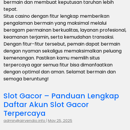
bermain dan membuat keputusan taruhan lebih
tepat.
Situs casino dengan fitur lengkap memberikan
pengalaman bermain yang maksimal melalui
beragam permainan berkualitas, layanan profesional,
keamanan terjamin, serta kemudahan transaksi.
Dengan fitur-fitur tersebut, pemain dapat bermain
dengan nyaman sekaligus memaksimalkan peluang
kemenangan. Pastikan kamu memilih situs
terpercaya agar semua fitur bisa dimanfaatkan
dengan optimal dan aman. Selamat bermain dan
semoga beruntung!
Slot Gacor – Panduan Lengkap
Daftar Akun Slot Gacor
Terpercaya
admin@airvendio.info
|
May 25, 2025