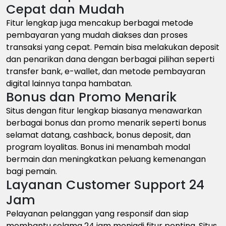
Cepat dan Mudah
Fitur lengkap juga mencakup berbagai metode
pembayaran yang mudah diakses dan proses
transaksi yang cepat. Pemain bisa melakukan deposit
dan penarikan dana dengan berbagai pilihan seperti
transfer bank, e-wallet, dan metode pembayaran
digital lainnya tanpa hambatan.
Bonus dan Promo Menarik
Situs dengan fitur lengkap biasanya menawarkan
berbagai bonus dan promo menarik seperti bonus
selamat datang, cashback, bonus deposit, dan
program loyalitas. Bonus ini menambah modal
bermain dan meningkatkan peluang kemenangan
bagi pemain.
Layanan Customer Support 24
Jam
Pelayanan pelanggan yang responsif dan siap
membantu selama 24 jam menjadi fitur penting. Situs