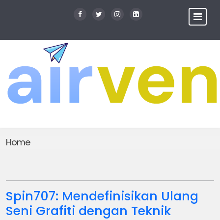
Skip
to
content
Nikmati demo gratis X500 dari Pragmatic Play hari
ini tanpa deposit. Slot gacor ini memberikan
Home
peluang menang besar tanpa biaya tambahan.
Spin707: Mendefinisikan Ulang
Seni Grafiti dengan Teknik