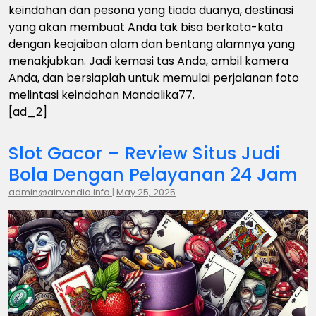
keindahan dan pesona yang tiada duanya, destinasi
yang akan membuat Anda tak bisa berkata-kata
dengan keajaiban alam dan bentang alamnya yang
menakjubkan. Jadi kemasi tas Anda, ambil kamera
Anda, dan bersiaplah untuk memulai perjalanan foto
melintasi keindahan Mandalika77.
[ad_2]
Slot Gacor – Review Situs Judi
Bola Dengan Pelayanan 24 Jam
admin@airvendio.info
|
May 25, 2025