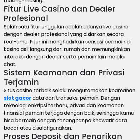
masing-masing.
Fitur Live Casino dan Dealer
Profesional
Salah satu fitur unggulan adalah adanya live casino
dengan dealer profesional yang disiarkan secara
real-time. Fitur ini menghadirkan sensasi bermain di
kasino asli langsung dari rumah dan memungkinkan
interaksi dengan dealer serta pemain lain melalui
chat.
Sistem Keamanan dan Privasi
Terjamin
Situs casino terbaik selalu mengutamakan keamanan
slot gacor
data dan transaksi pemain. Dengan
teknologi enkripsi terbaru, privasi dan keamanan
finansial pemain terjaga dengan baik, sehingga kamu
bisa bermain dengan tenang tanpa khawatir data
bocor atau disalahgunakan.
Proses Deposit dan Penarikan