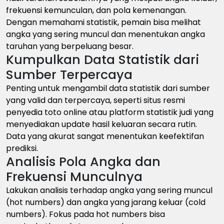
frekuensi kemunculan, dan pola kemenangan.
Dengan memahami statistik, pemain bisa melihat
angka yang sering muncul dan menentukan angka
taruhan yang berpeluang besar.
Kumpulkan Data Statistik dari
Sumber Terpercaya
Penting untuk mengambil data statistik dari sumber
yang valid dan terpercaya, seperti situs resmi
penyedia toto online atau platform statistik judi yang
menyediakan update hasil keluaran secara rutin.
Data yang akurat sangat menentukan keefektifan
prediksi.
Analisis Pola Angka dan
Frekuensi Munculnya
Lakukan analisis terhadap angka yang sering muncul
(hot numbers) dan angka yang jarang keluar (cold
numbers). Fokus pada hot numbers bisa