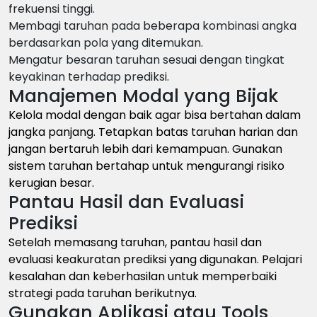
frekuensi tinggi.
Membagi taruhan pada beberapa kombinasi angka
berdasarkan pola yang ditemukan.
Mengatur besaran taruhan sesuai dengan tingkat
keyakinan terhadap prediksi.
Manajemen Modal yang Bijak
Kelola modal dengan baik agar bisa bertahan dalam
jangka panjang. Tetapkan batas taruhan harian dan
jangan bertaruh lebih dari kemampuan. Gunakan
sistem taruhan bertahap untuk mengurangi risiko
kerugian besar.
Pantau Hasil dan Evaluasi
Prediksi
Setelah memasang taruhan, pantau hasil dan
evaluasi keakuratan prediksi yang digunakan. Pelajari
kesalahan dan keberhasilan untuk memperbaiki
strategi pada taruhan berikutnya.
Gunakan Aplikasi atau Tools