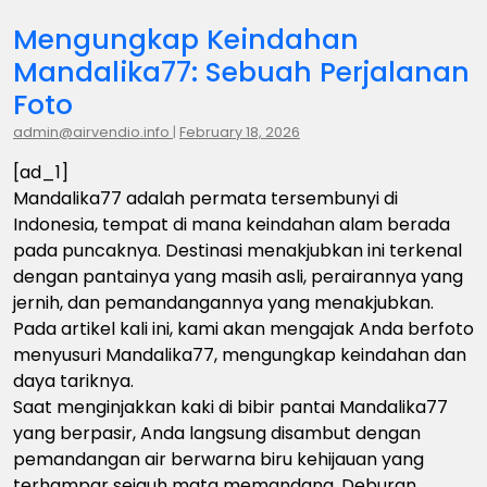
Mengungkap Keindahan
Mandalika77: Sebuah Perjalanan
Foto
admin@airvendio.info
|
February 18, 2026
[ad_1]
Mandalika77 adalah permata tersembunyi di
Indonesia, tempat di mana keindahan alam berada
pada puncaknya. Destinasi menakjubkan ini terkenal
dengan pantainya yang masih asli, perairannya yang
jernih, dan pemandangannya yang menakjubkan.
Pada artikel kali ini, kami akan mengajak Anda berfoto
menyusuri Mandalika77, mengungkap keindahan dan
daya tariknya.
Saat menginjakkan kaki di bibir pantai Mandalika77
yang berpasir, Anda langsung disambut dengan
pemandangan air berwarna biru kehijauan yang
terhampar sejauh mata memandang. Deburan