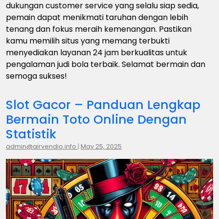
dukungan customer service yang selalu siap sedia,
pemain dapat menikmati taruhan dengan lebih
tenang dan fokus meraih kemenangan. Pastikan
kamu memilih situs yang memang terbukti
menyediakan layanan 24 jam berkualitas untuk
pengalaman judi bola terbaik. Selamat bermain dan
semoga sukses!
Slot Gacor – Panduan Lengkap
Bermain Toto Online Dengan
Statistik
admin@airvendio.info
|
May 25, 2025