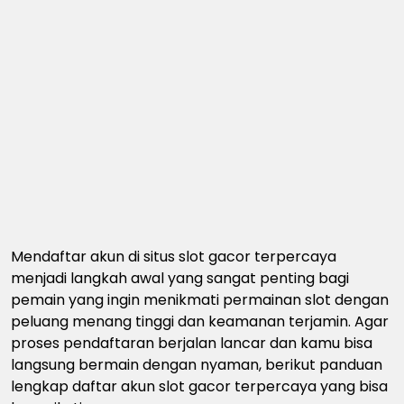
Mendaftar akun di situs slot gacor terpercaya
menjadi langkah awal yang sangat penting bagi
pemain yang ingin menikmati permainan slot dengan
peluang menang tinggi dan keamanan terjamin. Agar
proses pendaftaran berjalan lancar dan kamu bisa
langsung bermain dengan nyaman, berikut panduan
lengkap daftar akun slot gacor terpercaya yang bisa