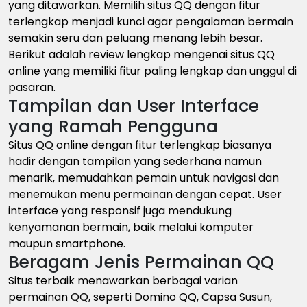
yang ditawarkan. Memilih situs QQ dengan fitur
terlengkap menjadi kunci agar pengalaman bermain
semakin seru dan peluang menang lebih besar.
Berikut adalah review lengkap mengenai situs QQ
online yang memiliki fitur paling lengkap dan unggul di
pasaran.
Tampilan dan User Interface
yang Ramah Pengguna
Situs QQ online dengan fitur terlengkap biasanya
hadir dengan tampilan yang sederhana namun
menarik, memudahkan pemain untuk navigasi dan
menemukan menu permainan dengan cepat. User
interface yang responsif juga mendukung
kenyamanan bermain, baik melalui komputer
maupun smartphone.
Beragam Jenis Permainan QQ
Situs terbaik menawarkan berbagai varian
permainan QQ, seperti Domino QQ, Capsa Susun,