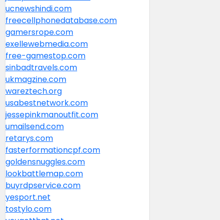
ucnewshindi.com
freecellphonedatabase.com
gamersrope.com
exellewebmedia.com
free-gamestop.com
sinbadtravels.com
ukmagzine.com
wareztech.org
usabestnetwork.com
jessepinkmanoutfit.com
umailsend.com
retarys.com
fasterformationcpf.com
goldensnuggles.com
lookbattlemap.com
buyrdpservice.com
yesport.net
tostylo.com