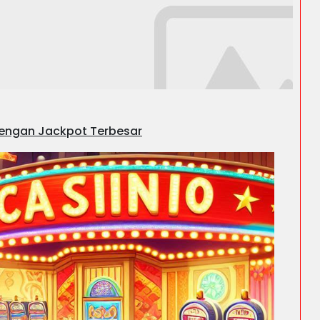
dengan Jackpot Terbesar