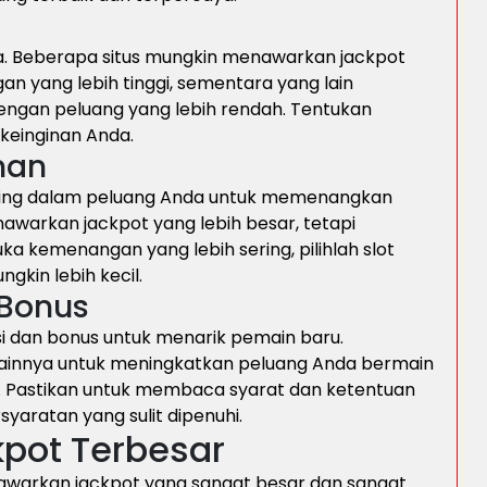
a. Beberapa situs mungkin menawarkan jackpot
an yang lebih tinggi, sementara yang lain
ngan peluang yang lebih rendah. Tentukan
 keinginan Anda.
inan
nting dalam peluang Anda untuk memenangkan
enawarkan jackpot yang lebih besar, tetapi
uka kemenangan yang lebih sering, pilihlah slot
gkin lebih kecil.
 Bonus
i dan bonus untuk menarik pemain baru.
lainnya untuk meningkatkan peluang Anda bermain
. Pastikan untuk membaca syarat dan ketentuan
yaratan yang sulit dipenuhi.
kpot Terbesar
nawarkan jackpot yang sangat besar dan sangat