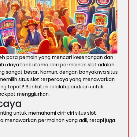
oleh para pemain yang mencari kesenangan dan
u daya tarik utama dari permainan slot adalah
 sangat besar. Namun, dengan banyaknya situs
memilih situs slot terpercaya yang menawarkan
ng tepat? Berikut ini adalah panduan untuk
ackpot menggiurkan.
rcaya
ng untuk memahami ciri-ciri situs slot
ya menawarkan permainan yang adil, tetapi juga