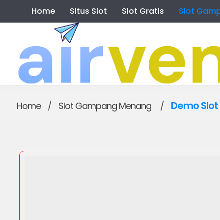
Skip
Home
Situs Slot
Slot Gratis
Slot Gam
to
content
Nikmati demo gratis X500 dari Pragmatic Play 
Demo Slot
Home
/
Slot Gampang Menang
/