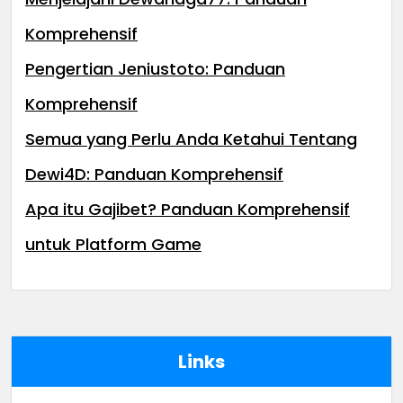
Komprehensif
Pengertian Jeniustoto: Panduan
Komprehensif
Semua yang Perlu Anda Ketahui Tentang
Dewi4D: Panduan Komprehensif
Apa itu Gajibet? Panduan Komprehensif
untuk Platform Game
Links