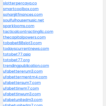
slotterpercaya.co
smartcoolbox.com
sohanjitfinances.com
soulfulhousemusic.net
sparklooms.com
tacticalcontractingllc.com
thecapitalpowers.com
tobabet88slot3.com
todayscurrentnews.com
totobet77.asia
totobet77.org
trendingpublication.com
ufabettererum3.com
ufabettermentm4.com
ufabettersum7.com
ufabettinwm7.com
ufabettinwum3.com
ufabetunitedm3.com
ufabetunitedm7.com