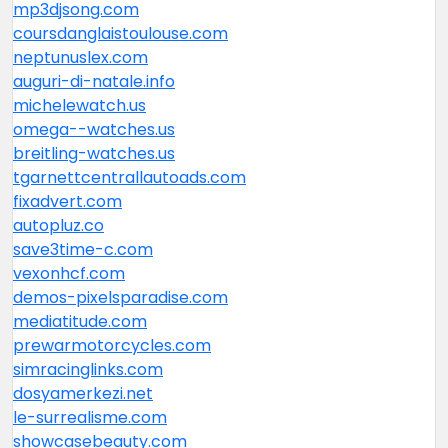
mp3djsong.com
coursdanglaistoulouse.com
neptunuslex.com
auguri-di-natale.info
michelewatch.us
omega--watches.us
breitling-watches.us
tgarnettcentrallautoads.com
fixadvert.com
autopluz.co
save3time-c.com
vexonhcf.com
demos-pixelsparadise.com
mediatitude.com
prewarmotorcycles.com
simracinglinks.com
dosyamerkezi.net
le-surrealisme.com
showcasebeauty.com