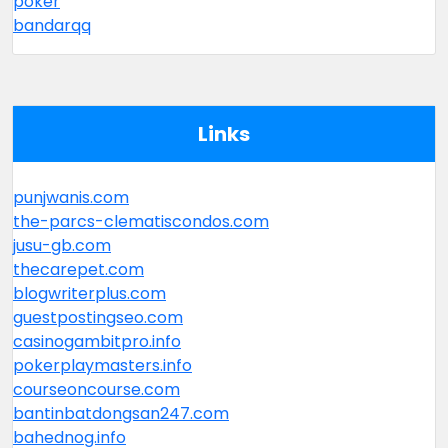
poker
bandarqq
Links
punjwanis.com
the-parcs-clematiscondos.com
jusu-gb.com
thecarepet.com
blogwriterplus.com
guestpostingseo.com
casinogambitpro.info
pokerplaymasters.info
courseoncourse.com
bantinbatdongsan247.com
bahednog.info