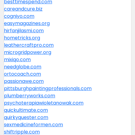
besttimespend.com
careandcure.biz
cogniyo.com
easymagazines.org
hirfanjilasmi.com
hometricks.org
leathercraftpro.com
microgridpower.org
mixiqo.com
needglobe.com
ortocoach.com
passionawe.com
pittsburghpaintingprofessionals.com
plumberryworks.com
psychoterapiawioletanowak.com
quickultimate.com
quirkyquester.com
sexmedicineformen.com
shiftripple.com