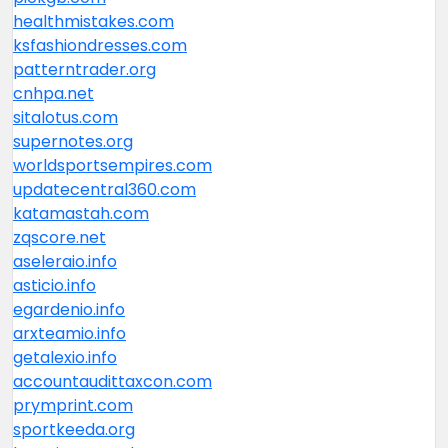
healthmistakes.com
ksfashiondresses.com
patterntrader.org
cnhpa.net
sitalotus.com
supernotes.org
worldsportsempires.com
updatecentral360.com
katamastah.com
zqscore.net
aseleraio.info
asticio.info
egardenio.info
arxteamio.info
getalexio.info
accountaudittaxcon.com
prymprint.com
sportkeeda.org