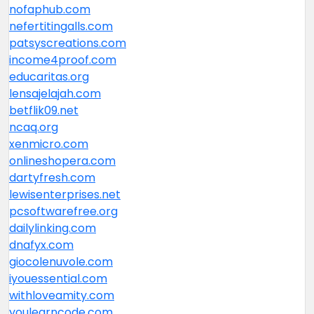
nofaphub.com
nefertitingalls.com
patsyscreations.com
income4proof.com
educaritas.org
lensajelajah.com
betflik09.net
ncaq.org
xenmicro.com
onlineshopera.com
dartyfresh.com
lewisenterprises.net
pcsoftwarefree.org
dailylinking.com
dnafyx.com
giocolenuvole.com
iyouessential.com
withloveamity.com
youlearncode.com