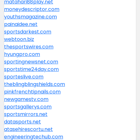
matahari88play.net
moneydescriptor.com
youthsmagazine.com
painaidee.net
sportsdarkest.com
webtoon.biz
thesportswires.com
hyungpro.com
sportingnewsnet.com
sportstime24day.com
sporteslive.com
theblingblingshields.com
pinkfrenchtipnails.com
newgamestv.com
sportsgallerys.com
sportsmirrors.net
datasports.net
atasehirescortu.net
engineeringtechub.com