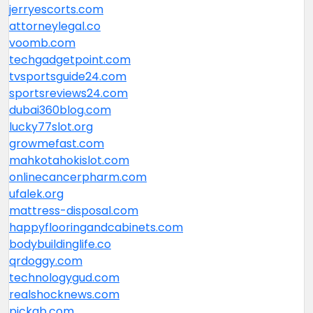
jerryescorts.com
attorneylegal.co
voomb.com
techgadgetpoint.com
tvsportsguide24.com
sportsreviews24.com
dubai360blog.com
lucky77slot.org
growmefast.com
mahkotahokislot.com
onlinecancerpharm.com
ufalek.org
mattress-disposal.com
happyflooringandcabinets.com
bodybuildinglife.co
qrdoggy.com
technologygud.com
realshocknews.com
pickgb.com