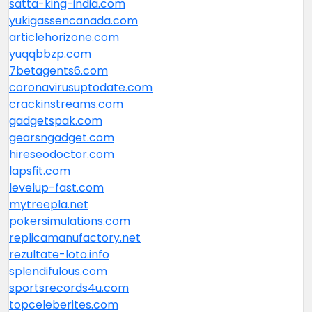
satta-king-india.com
yukigassencanada.com
articlehorizone.com
yuqqbbzp.com
7betagents6.com
coronavirusuptodate.com
crackinstreams.com
gadgetspak.com
gearsngadget.com
hireseodoctor.com
lapsfit.com
levelup-fast.com
mytreepla.net
pokersimulations.com
replicamanufactory.net
rezultate-loto.info
splendifulous.com
sportsrecords4u.com
topceleberites.com