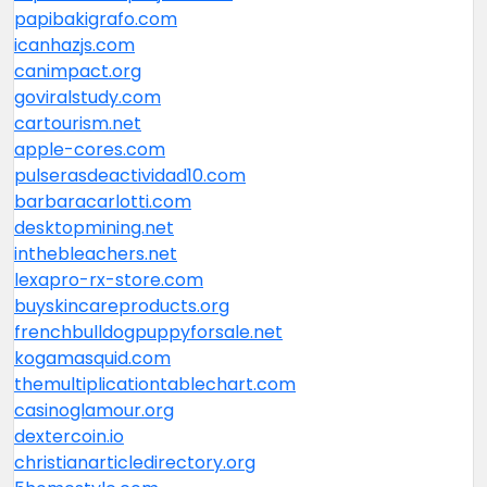
papibakigrafo.com
icanhazjs.com
canimpact.org
goviralstudy.com
cartourism.net
apple-cores.com
pulserasdeactividad10.com
barbaracarlotti.com
desktopmining.net
inthebleachers.net
lexapro-rx-store.com
buyskincareproducts.org
frenchbulldogpuppyforsale.net
kogamasquid.com
themultiplicationtablechart.com
casinoglamour.org
dextercoin.io
christianarticledirectory.org