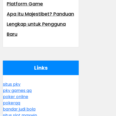
Platform Game
Apa itu Majestibet? Panduan
Lengkap untuk Pengguna
Baru
Links
situs pkv
pkv games qq
poker online
pokerqq
bandar judi bola
situs slot maxwin