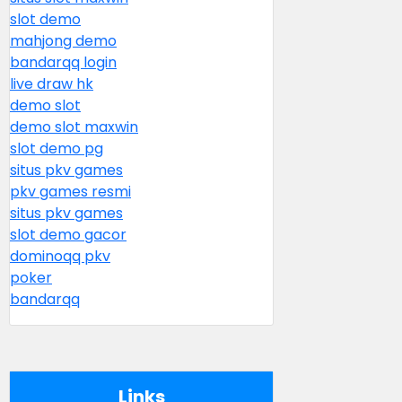
slot demo
mahjong demo
bandarqq login
live draw hk
demo slot
demo slot maxwin
slot demo pg
situs pkv games
pkv games resmi
situs pkv games
slot demo gacor
dominoqq pkv
poker
bandarqq
Links