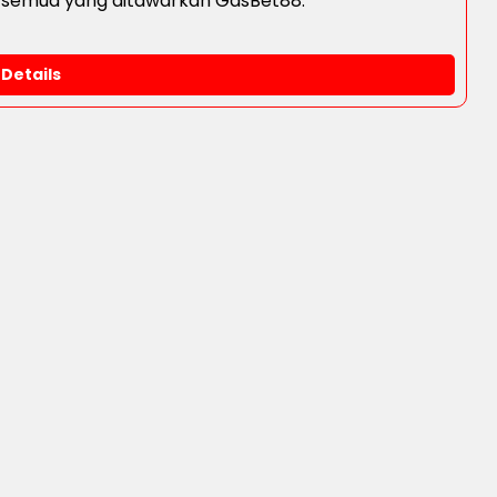
i semua yang ditawarkan GasBet88.
Details