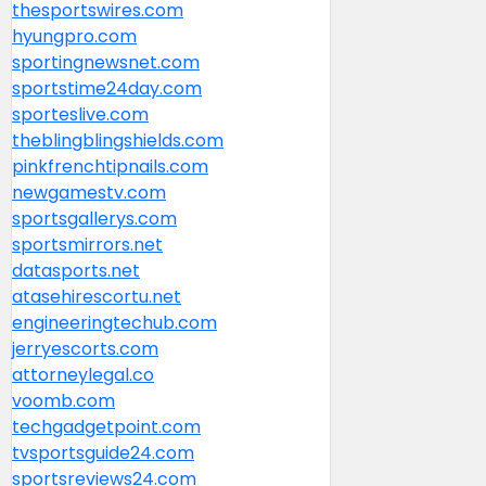
thesportswires.com
hyungpro.com
sportingnewsnet.com
sportstime24day.com
sporteslive.com
theblingblingshields.com
pinkfrenchtipnails.com
newgamestv.com
sportsgallerys.com
sportsmirrors.net
datasports.net
atasehirescortu.net
engineeringtechub.com
jerryescorts.com
attorneylegal.co
voomb.com
techgadgetpoint.com
tvsportsguide24.com
sportsreviews24.com