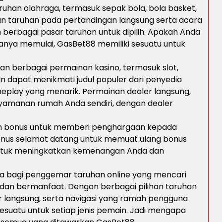
uhan olahraga, termasuk sepak bola, bola basket,
an taruhan pada pertandingan langsung serta acara
berbagai pasar taruhan untuk dipilih. Apakah Anda
nya memulai, GasBet88 memiliki sesuatu untuk
an berbagai permainan kasino, termasuk slot,
n dapat menikmati judul populer dari penyedia
play yang menarik. Permainan dealer langsung,
nyamanan rumah Anda sendiri, dengan dealer
n bonus untuk memberi penghargaan kepada
bonus selamat datang untuk memuat ulang bonus
ntuk meningkatkan kemenangan Anda dan
ma bagi penggemar taruhan online yang mencari
n bermanfaat. Dengan berbagai pilihan taruhan
r langsung, serta navigasi yang ramah pengguna
esuatu untuk setiap jenis pemain. Jadi mengapa