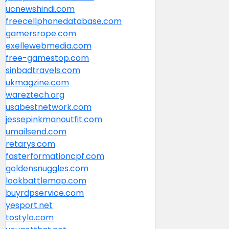
ucnewshindi.com
freecellphonedatabase.com
gamersrope.com
exellewebmedia.com
free-gamestop.com
sinbadtravels.com
ukmagzine.com
wareztech.org
usabestnetwork.com
jessepinkmanoutfit.com
umailsend.com
retarys.com
fasterformationcpf.com
goldensnuggles.com
lookbattlemap.com
buyrdpservice.com
yesport.net
tostylo.com