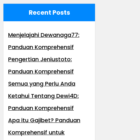
Recent Posts
Menjelajahi Dewanaga77:
Panduan Komprehensif
Pengertian Jeniustoto:
Panduan Komprehensif
Semua yang Perlu Anda
Ketahui Tentang Dewi4D:
Panduan Komprehensif
Apa itu Gajibet? Panduan
Komprehensif untuk