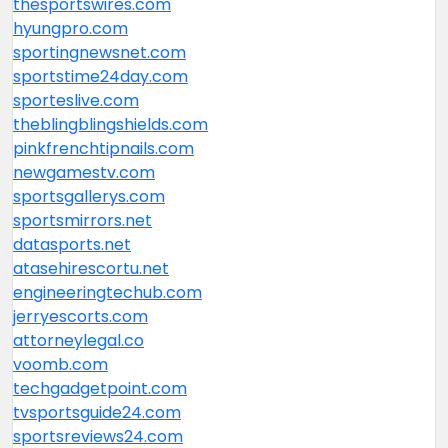
thesportswires.com
hyungpro.com
sportingnewsnet.com
sportstime24day.com
sporteslive.com
theblingblingshields.com
pinkfrenchtipnails.com
newgamestv.com
sportsgallerys.com
sportsmirrors.net
datasports.net
atasehirescortu.net
engineeringtechub.com
jerryescorts.com
attorneylegal.co
voomb.com
techgadgetpoint.com
tvsportsguide24.com
sportsreviews24.com