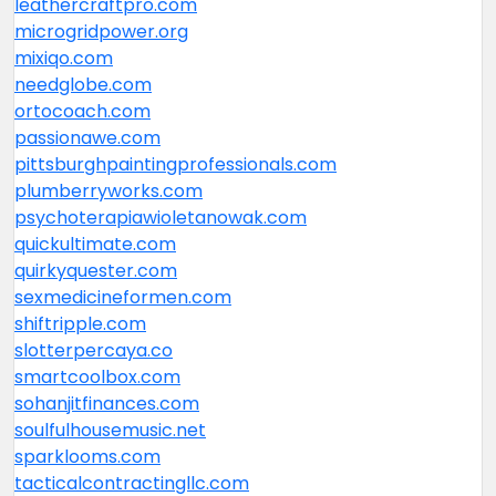
leathercraftpro.com
microgridpower.org
mixiqo.com
needglobe.com
ortocoach.com
passionawe.com
pittsburghpaintingprofessionals.com
plumberryworks.com
psychoterapiawioletanowak.com
quickultimate.com
quirkyquester.com
sexmedicineformen.com
shiftripple.com
slotterpercaya.co
smartcoolbox.com
sohanjitfinances.com
soulfulhousemusic.net
sparklooms.com
tacticalcontractingllc.com