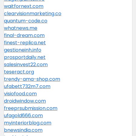
waitfornext.com
clearvisionmarketing.co
quantum-code.co
whatnews.me
final-dream.com
finest-replica.net
gestioneinh.info
prosportdaily.net
salesinvest22.com
teseract.org
trendy-ama-shop.com
ufabett732m7.com
visiofood.com
droidwindow.com
freeprsubmission.com
ufagold666.com
myinteriorblog.com
bnewsindia.com