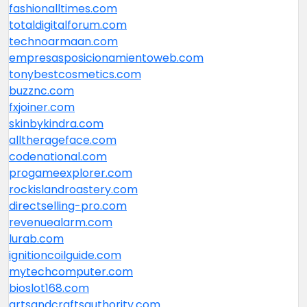
fashionalltimes.com
totaldigitalforum.com
technoarmaan.com
empresasposicionamientoweb.com
tonybestcosmetics.com
buzznc.com
fxjoiner.com
skinbykindra.com
alltherageface.com
codenational.com
progameexplorer.com
rockislandroastery.com
directselling-pro.com
revenuealarm.com
lurab.com
ignitioncoilguide.com
mytechcomputer.com
bioslot168.com
artsandcraftsauthority.com