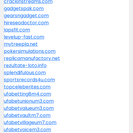
crackinstreams.com
gadgetspak.com
gearsngadget.com
hireseodoctor.com
lapsfit.com
levelup-fast.com
mytreepla.net
pokersimulations.com
replicamanufactory.net
rezultate-loto.info
splendifulous.com
sportsrecords4u.com
topceleberites.com
ufabetting8m4.com
ufabetunionum3.com
ufabetvalueum3.com
ufabetvaultm7.com
ufabetvillageum7.com
ufabetvoicem3.com