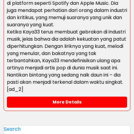
di platform seperti Spotify dan Apple Music. Dia
juga mendapat perhatian dari orang dalam industri
dan kritikus, yang memuji suaranya yang unik dan
suaranya yang kuat.
Ketika Kaya33 terus membuat gebrakan di industri
musik, jelas bahwa dia adalah kekuatan yang patut
diperhitungkan. Dengan liriknya yang kuat, melodi
yang menular, dan bakatnya yang tak
terbantahkan, Kaya33 mendefinisikan ulang apa
artinya menjadi artis pop di dunia musik saat ini.
Nantikan bintang yang sedang naik daun ini – dia
pasti akan menjadi terkenal dalam waktu singkat.
[ad_2]
More Details
Search