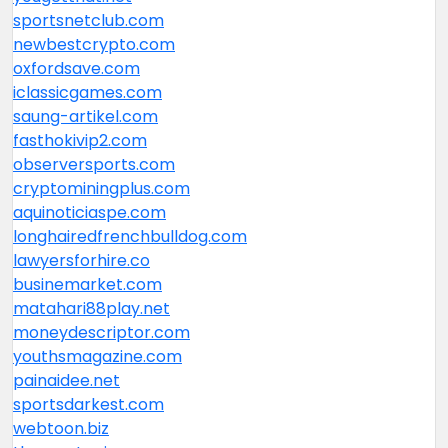
sportsnetclub.com
newbestcrypto.com
oxfordsave.com
iclassicgames.com
saung-artikel.com
fasthokivip2.com
observersports.com
cryptominingplus.com
aquinoticiaspe.com
longhairedfrenchbulldog.com
lawyersforhire.co
businemarket.com
matahari88play.net
moneydescriptor.com
youthsmagazine.com
painaidee.net
sportsdarkest.com
webtoon.biz