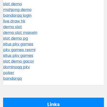
slot demo
mahjong demo
bandarqq login
live draw hk
demo slot
demo slot maxwin
slot demo pg
situs pkv games
pkv games resmi
situs pkv games
slot demo gacor
dominoqq pkv
poker
bandarqq
Links