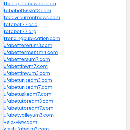
thecapitalpowers.com
tobabet88slot3.com
todayscurrentnews.com
totobet77.asia
totobet77.org
trendingpublication.com
ufabettererum3.com
ufabettermentm4.com
ufabettersum7.com
ufabettinwm7.com
ufabettinwum3.com
ufabetunitedm3.com
ufabetunitedm7.com
ufabetuskedm7.com
ufabetutoredm3.com
ufabetutoredm7.com
ufabetvalleyum3.com
veloxview.com
westufabetm3.com