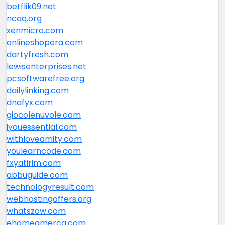
betflik09.net
ncaq.org
xenmicro.com
onlineshopera.com
dartyfresh.com
lewisenterprises.net
pcsoftwarefree.org
dailylinking.com
dnafyx.com
giocolenuvole.com
iyouessential.com
withloveamity.com
youlearncode.com
fxyatirim.com
abbuguide.com
technologyresult.com
webhostingoffers.org
whatszow.com
ehomeamerca.com