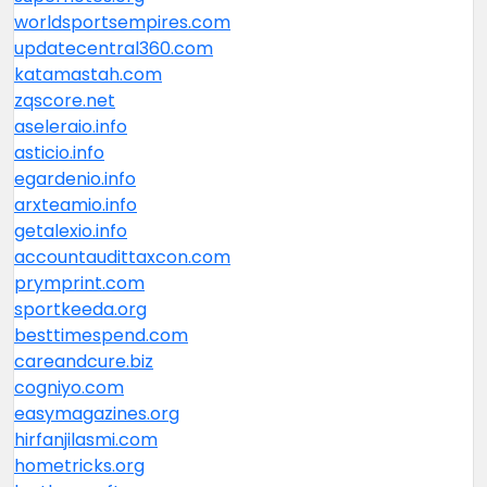
worldsportsempires.com
updatecentral360.com
katamastah.com
zqscore.net
aseleraio.info
asticio.info
egardenio.info
arxteamio.info
getalexio.info
accountaudittaxcon.com
prymprint.com
sportkeeda.org
besttimespend.com
careandcure.biz
cogniyo.com
easymagazines.org
hirfanjilasmi.com
hometricks.org