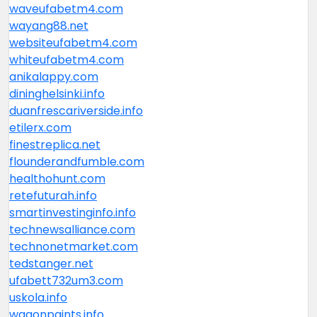
waveufabetm4.com
wayang88.net
websiteufabetm4.com
whiteufabetm4.com
anikalappy.com
dininghelsinki.info
duanfrescariverside.info
etilerx.com
finestreplica.net
flounderandfumble.com
healthohunt.com
retefuturah.info
smartinvestinginfo.info
technewsalliance.com
technonetmarket.com
tedstanger.net
ufabett732um3.com
uskola.info
wagonpaints.info