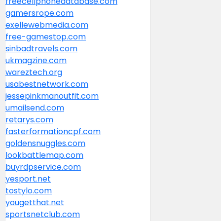
freecellphonedatabase.com
gamersrope.com
exellewebmedia.com
free-gamestop.com
sinbadtravels.com
ukmagzine.com
wareztech.org
usabestnetwork.com
jessepinkmanoutfit.com
umailsend.com
retarys.com
fasterformationcpf.com
goldensnuggles.com
lookbattlemap.com
buyrdpservice.com
yesport.net
tostylo.com
yougetthat.net
sportsnetclub.com