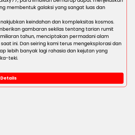
Galaxy77, para ilmuwan berharap dapat menjelaskan
yang membentuk galaksi yang sangat luas dan
enakjubkan keindahan dan kompleksitas kosmos.
berikan gambaran sekilas tentang tarian rumit
 miliaran tahun, menciptakan permadani alam
saat ini. Dan seiring kami terus mengeksplorasi dan
p lebih banyak lagi rahasia dan kejutan yang
ka-teki.
Details