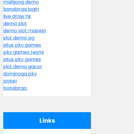
mahjong demo
bandarqq login
live draw hk
demo slot
demo slot maxwin
slot demo pg
situs pkv games
pkv games resmi
situs pkv games
slot demo gacor
dominoqq pkv
poker
bandarqq
Links