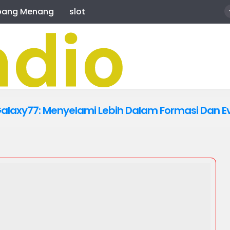
pang Menang
slot
hari ini tanpa deposit. Slot gacor ini memberikan
alaxy77: Menyelami Lebih Dalam Formasi Dan E
Search