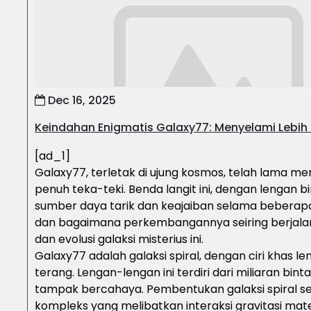
Dec 16, 2025
Keindahan Enigmatis Galaxy77: Menyelami Lebih
[ad_1]
Galaxy77, terletak di ujung kosmos, telah lama 
penuh teka-teki. Benda langit ini, dengan lengan 
sumber daya tarik dan keajaiban selama beberap
dan bagaimana perkembangannya seiring berjala
dan evolusi galaksi misterius ini.
Galaxy77 adalah galaksi spiral, dengan ciri khas l
terang. Lengan-lengan ini terdiri dari miliaran bi
tampak bercahaya. Pembentukan galaksi spiral se
kompleks yang melibatkan interaksi gravitasi mate