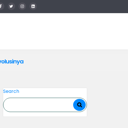
 peluang menang besar tanpa biaya tambahan.
volusinya
Search