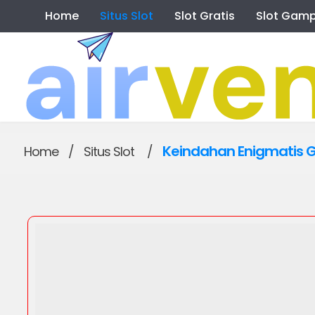
Skip
Home
Situs Slot
Slot Gratis
Slot Gam
to
content
Nikmati demo gratis X500 dari Pragmatic Play 
Keindahan Enigmatis G
Home
/
Situs Slot
/