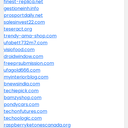
finest-replica.net
gestioneinh.info
prosportdaily.net
salesinvest22.com
teseract.org
trendy-ama-shop.com
ufabett732m7.com
visiofood.com
droidwindow.com
freeprsubmission.com
ufagold666.com
myinteriorblog.com
bnewsindia.com
techiepick.com
bamzyshop.com
pondycars.com
techonfutures.com
techoologic.com
raspberryketonescanada.org