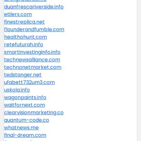
duanfrescariverside.info
etilerx.com
finestreplica.net
flounderandfumble.com
healthohunt.com
retefuturah.info
smartinvestinginfo.info
technewsalliance.com
technonetmarket.com
tedstanger.net
ufabett732um3.com
uskola.info
wagonpaints.info
waitfornext.com
clearvisionmarketing.co
quantum-code.co
whatnews.me
final-dream.com