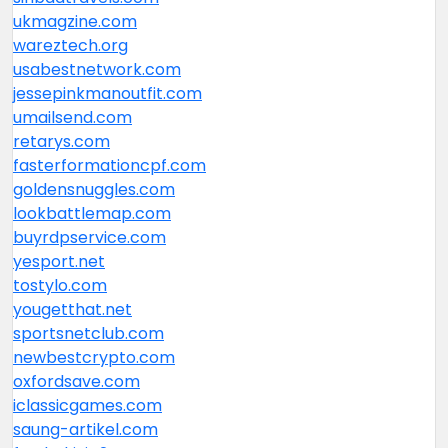
ukmagzine.com
wareztech.org
usabestnetwork.com
jessepinkmanoutfit.com
umailsend.com
retarys.com
fasterformationcpf.com
goldensnuggles.com
lookbattlemap.com
buyrdpservice.com
yesport.net
tostylo.com
yougetthat.net
sportsnetclub.com
newbestcrypto.com
oxfordsave.com
iclassicgames.com
saung-artikel.com