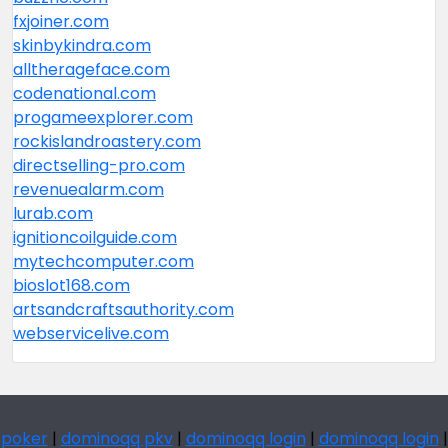
fxjoiner.com
skinbykindra.com
alltherageface.com
codenational.com
progameexplorer.com
rockislandroastery.com
directselling-pro.com
revenuealarm.com
lurab.com
ignitioncoilguide.com
mytechcomputer.com
bioslot168.com
artsandcraftsauthority.com
webservicelive.com
poker
|
dominoqq pkv
|
dominoqq login
|
dominoqq login
|