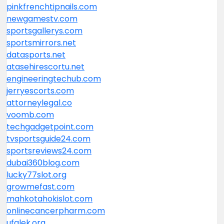
pinkfrenchtipnails.com
newgamestv.com
sportsgallerys.com
sportsmirrors.net
datasports.net
atasehirescortu.net
engineeringtechub.com
jerryescorts.com
attorneylegal.co
voomb.com
techgadgetpoint.com
tvsportsguide24.com
sportsreviews24.com
dubai360blog.com
lucky77slot.org
growmefast.com
mahkotahokislot.com
onlinecancerpharm.com
ufalek.org