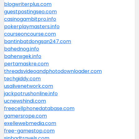
blogwriterplus.com
guestpostingseo.com
casinogambitpro.info
pokerplaymasters.info
courseoncourse.com
bantinbatdongsan247.com
bahednog.info
bahenxgek.info
pertamaskre.com
threadsvideoandphotodownloader.com
techgiddy.com
usalivenetwork.com
jackpotrushonline.info
ucnewshindi.com
freecellphonedatabase.com
gamersrope.com
exellewebmedia.com
free-gamestop.com
sinbadtravels.com