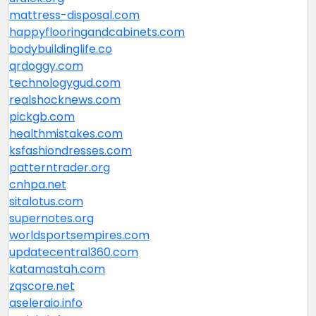
mattress-disposal.com
happyflooringandcabinets.com
bodybuildinglife.co
qrdoggy.com
technologygud.com
realshocknews.com
pickgb.com
healthmistakes.com
ksfashiondresses.com
patterntrader.org
cnhpa.net
sitalotus.com
supernotes.org
worldsportsempires.com
updatecentral360.com
katamastah.com
zqscore.net
aseleraio.info