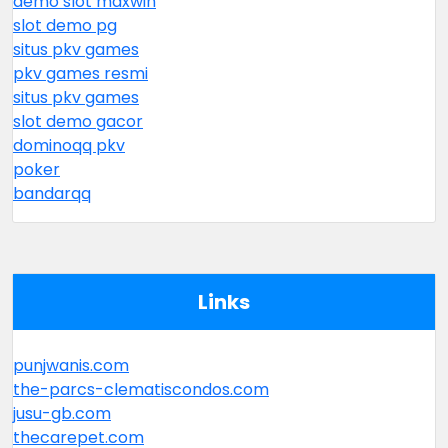
demo slot maxwin
slot demo pg
situs pkv games
pkv games resmi
situs pkv games
slot demo gacor
dominoqq pkv
poker
bandarqq
Links
punjwanis.com
the-parcs-clematiscondos.com
jusu-gb.com
thecarepet.com