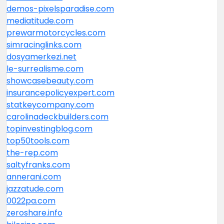
demos-pixelsparadise.com
mediatitude.com
prewarmotorcycles.com
simracinglinks.com
dosyamerkezi.net
le-surrealisme.com
showcasebeauty.com
insurancepolicyexpert.com
statkeycompany.com
carolinadeckbuilders.com
topinvestingblog.com
top50tools.com
the-rep.com
saltyfranks.com
annerani.com
jazzatude.com
0022pa.com
zeroshare.info