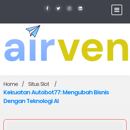
Skip
to
content
Nikmati demo gratis X500 dari Pragmatic Play hari
ini tanpa deposit. Slot gacor ini memberikan
Home
/
Situs Slot
/
peluang menang besar tanpa biaya tambahan.
Kekuatan Autobot77: Mengubah Bisnis
Dengan Teknologi AI