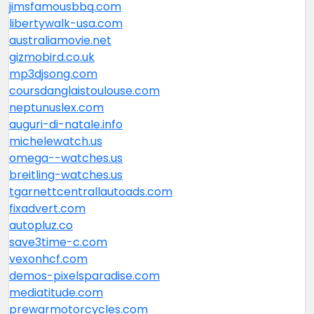
jimsfamousbbq.com
libertywalk-usa.com
australiamovie.net
gizmobird.co.uk
mp3djsong.com
coursdanglaistoulouse.com
neptunuslex.com
auguri-di-natale.info
michelewatch.us
omega--watches.us
breitling-watches.us
tgarnettcentrallautoads.com
fixadvert.com
autopluz.co
save3time-c.com
vexonhcf.com
demos-pixelsparadise.com
mediatitude.com
prewarmotorcycles.com