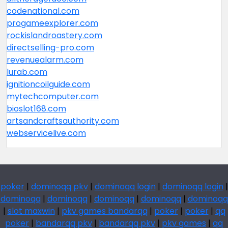
codenational.com
progameexplorer.com
rockislandroastery.com
directselling-pro.com
revenuealarm.com
lurab.com
ignitioncoilguide.com
mytechcomputer.com
bioslot168.com
artsandcraftsauthority.com
webservicelive.com
poker
|
dominoqq pkv
|
dominoqq login
|
dominoqq login
|
dominoqq
|
dominoqq
|
dominoqq
|
dominoqq
|
dominoqq
|
slot maxwin
|
pkv games bandarqq
|
poker
|
poker
|
qq
poker
|
bandarqq pkv
|
bandarqq pkv
|
pkv games
|
qq