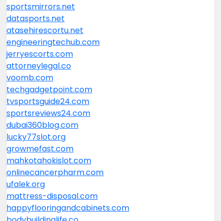
sportsmirrors.net
datasports.net
atasehirescortu.net
engineeringtechub.com
jerryescorts.com
attorneylegal.co
voomb.com
techgadgetpoint.com
tvsportsguide24.com
sportsreviews24.com
dubai360blog.com
lucky77slot.org
growmefast.com
mahkotahokislot.com
onlinecancerpharm.com
ufalek.org
mattress-disposal.com
happyflooringandcabinets.com
bodybuildinglife.co