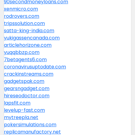
90secondmoneyloans.com
xenmicro.com
rodrovers.com
tripssolution.com
satta-king-india.com
yukigassencanada.com
articlehorizone.com
yuqqbbzp.com
7betagents6.com
coronavirusuptodate.com
crackinstreams.com
gadgetspak.com
gearsngadget.com
hireseodoctor.com
lapsfit.com
levelup-fast.com
mytreepla.net
pokersimulations.com
replicamanufactory.net