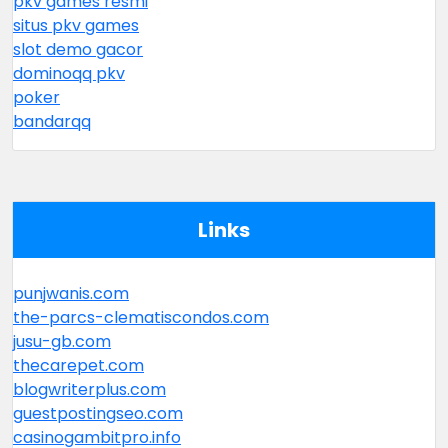
pkv games resmi
situs pkv games
slot demo gacor
dominoqq pkv
poker
bandarqq
Links
punjwanis.com
the-parcs-clematiscondos.com
jusu-gb.com
thecarepet.com
blogwriterplus.com
guestpostingseo.com
casinogambitpro.info