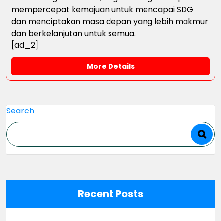
mempercepat kemajuan untuk mencapai SDG
dan menciptakan masa depan yang lebih makmur
dan berkelanjutan untuk semua.
[ad_2]
More Details
Search
Recent Posts