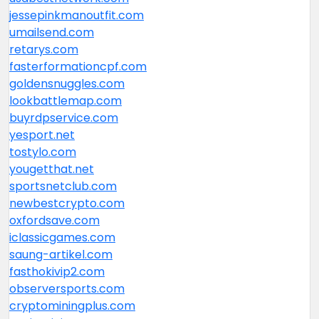
jessepinkmanoutfit.com
umailsend.com
retarys.com
fasterformationcpf.com
goldensnuggles.com
lookbattlemap.com
buyrdpservice.com
yesport.net
tostylo.com
yougetthat.net
sportsnetclub.com
newbestcrypto.com
oxfordsave.com
iclassicgames.com
saung-artikel.com
fasthokivip2.com
observersports.com
cryptominingplus.com