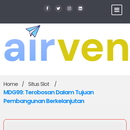
Skip
to
content
Nikmati demo gratis X500 dari Pragmatic Play hari
ini tanpa deposit. Slot gacor ini memberikan
Home
/
Situs Slot
/
peluang menang besar tanpa biaya tambahan.
MDG99: Terobosan Dalam Tujuan
Pembangunan Berkelanjutan