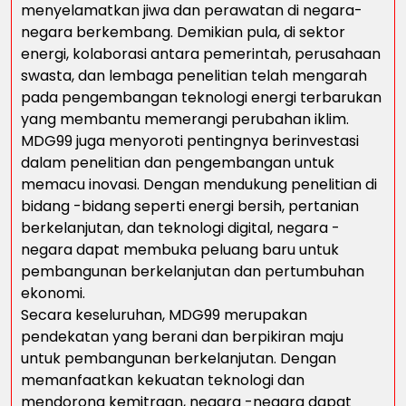
menyelamatkan jiwa dan perawatan di negara-
negara berkembang. Demikian pula, di sektor
energi, kolaborasi antara pemerintah, perusahaan
swasta, dan lembaga penelitian telah mengarah
pada pengembangan teknologi energi terbarukan
yang membantu memerangi perubahan iklim.
MDG99 juga menyoroti pentingnya berinvestasi
dalam penelitian dan pengembangan untuk
memacu inovasi. Dengan mendukung penelitian di
bidang -bidang seperti energi bersih, pertanian
berkelanjutan, dan teknologi digital, negara -
negara dapat membuka peluang baru untuk
pembangunan berkelanjutan dan pertumbuhan
ekonomi.
Secara keseluruhan, MDG99 merupakan
pendekatan yang berani dan berpikiran maju
untuk pembangunan berkelanjutan. Dengan
memanfaatkan kekuatan teknologi dan
mendorong kemitraan, negara -negara dapat