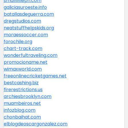
smallvilleph.com
galiciasuroeste.info
batallasdeguerra.com
dregstudios.com
neatstuffhelpskids.org
moraessoccer.com
forochile.org
chart-track.com
wonderfultraveling.com
promocioname.net
wimaxworld.com
freeonlinecricketgames.net
bestcashing.biz
firerestrictions.us
archiesbrooklyn.com
muambeiros.net
infozblog.com
chonbaihat.com
elblogdeoscargonzalez.com