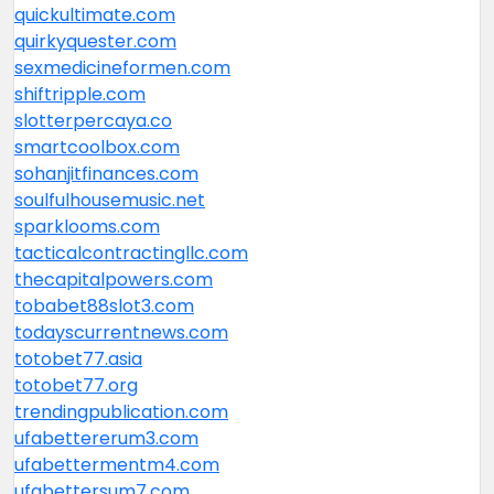
quickultimate.com
quirkyquester.com
sexmedicineformen.com
shiftripple.com
slotterpercaya.co
smartcoolbox.com
sohanjitfinances.com
soulfulhousemusic.net
sparklooms.com
tacticalcontractingllc.com
thecapitalpowers.com
tobabet88slot3.com
todayscurrentnews.com
totobet77.asia
totobet77.org
trendingpublication.com
ufabettererum3.com
ufabettermentm4.com
ufabettersum7.com