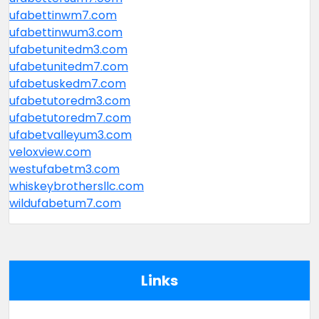
ufabettinwm7.com
ufabettinwum3.com
ufabetunitedm3.com
ufabetunitedm7.com
ufabetuskedm7.com
ufabetutoredm3.com
ufabetutoredm7.com
ufabetvalleyum3.com
veloxview.com
westufabetm3.com
whiskeybrothersllc.com
wildufabetum7.com
Links