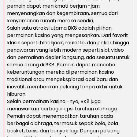
pemain dapat menikmati berjam -jam
menyenangkan dan kegembiraan, semua dari
kenyamanan rumah mereka sendiri.
Salah satu atraksi utama BK8 adalah pilihan
permainan kasino yang mengesankan. Dari favorit
klasik seperti blackjack, roulette, dan poker hingga
penawaran yang lebih modern seperti slot video
dan permainan dealer langsung, ada sesuatu untuk
semua orang di BK8. Pemain dapat mencoba
keberuntungan mereka di permainan kasino
tradisional atau mengeksplorasi opsi baru dan
inovatif, memberikan peluang tanpa akhir untuk
hiburan.
Selain permainan kasino -nya, BK8 juga
menawarkan berbagai opsi taruhan olahraga.
Pemain dapat menempatkan taruhan pada
berbagai olahraga, termasuk sepak bola, bola
basket, tenis, dan banyak lagi. Dengan peluang