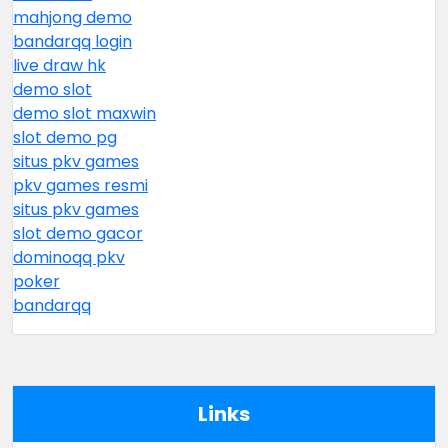
mahjong demo
bandarqq login
live draw hk
demo slot
demo slot maxwin
slot demo pg
situs pkv games
pkv games resmi
situs pkv games
slot demo gacor
dominoqq pkv
poker
bandarqq
Links