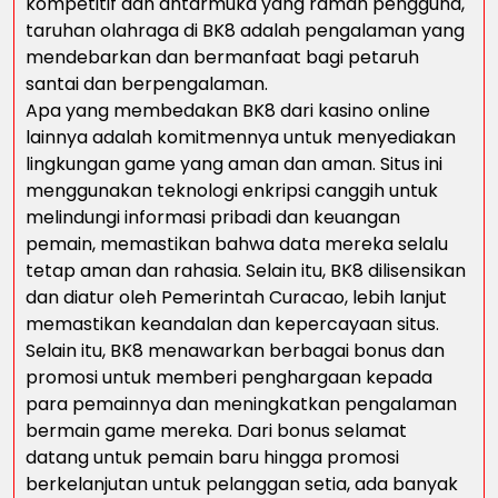
kompetitif dan antarmuka yang ramah pengguna,
taruhan olahraga di BK8 adalah pengalaman yang
mendebarkan dan bermanfaat bagi petaruh
santai dan berpengalaman.
Apa yang membedakan BK8 dari kasino online
lainnya adalah komitmennya untuk menyediakan
lingkungan game yang aman dan aman. Situs ini
menggunakan teknologi enkripsi canggih untuk
melindungi informasi pribadi dan keuangan
pemain, memastikan bahwa data mereka selalu
tetap aman dan rahasia. Selain itu, BK8 dilisensikan
dan diatur oleh Pemerintah Curacao, lebih lanjut
memastikan keandalan dan kepercayaan situs.
Selain itu, BK8 menawarkan berbagai bonus dan
promosi untuk memberi penghargaan kepada
para pemainnya dan meningkatkan pengalaman
bermain game mereka. Dari bonus selamat
datang untuk pemain baru hingga promosi
berkelanjutan untuk pelanggan setia, ada banyak