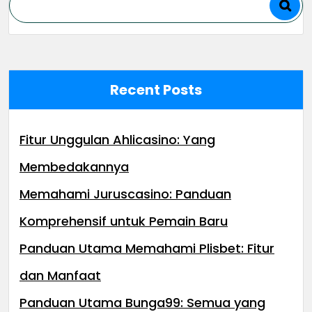
Recent Posts
Fitur Unggulan Ahlicasino: Yang
Membedakannya
Memahami Juruscasino: Panduan
Komprehensif untuk Pemain Baru
Panduan Utama Memahami Plisbet: Fitur
dan Manfaat
Panduan Utama Bunga99: Semua yang