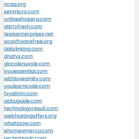
ncaq.org
xenmicro.com
onlineshopera.com
dartyfresh.com
lewisenterprises.net
pcsoftwarefree.org
dailylinking.com
dnafyx.com
giocolenuvole.com
iyouessential.com
withloveamity.com
youlearncode.com
fxyatirim.com
abbuguide.com
technologyresult.com
webhostingoffers.org
whatszow.com
ehomeamerca.com
techintendo.com