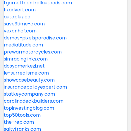
tgarnettcentrallautoads.com
fixadvert.com
autopluz.co
save3time-c.com
vexonhcf.com
demos-pixelsparadise.com
mediatitude.com
prewarmotorcycles.com
simracinglinks.com
dosyamerkezi.net
le-surrealisme.com
showcasebeauty.com
insurancepolicyexpert.com
statkeycompany.com
carolinadeckbuilders.com
topinvestingblog.com
top50tools.com
the-rep.com
saltyfranks.com