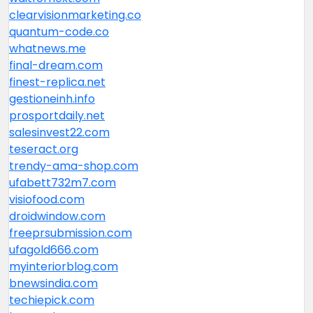
clearvisionmarketing.co
quantum-code.co
whatnews.me
final-dream.com
finest-replica.net
gestioneinh.info
prosportdaily.net
salesinvest22.com
teseract.org
trendy-ama-shop.com
ufabett732m7.com
visiofood.com
droidwindow.com
freeprsubmission.com
ufagold666.com
myinteriorblog.com
bnewsindia.com
techiepick.com