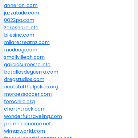
annerani.com
jazzatude.com
0022pa.com
zeroshare.info
bilesinc.com
milaretreatnz.com
modaagi.com
smallvilleph.com
galiciasuroeste.info
batallasdeguerra.com
dregstudios.com
neatstuffhelpskids.org
moraessoccer.com
forochile.org
chart-track.com
wonderfultraveling.com
promocioname.net
wimaxworld.com