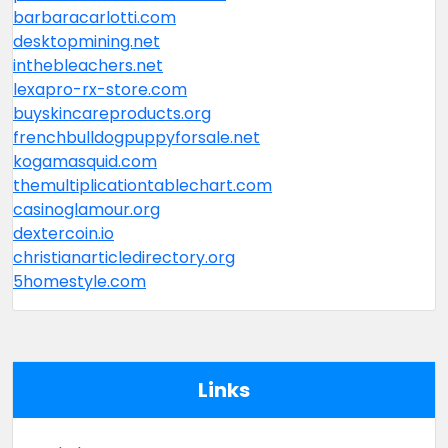
barbaracarlotti.com
desktopmining.net
inthebleachers.net
lexapro-rx-store.com
buyskincareproducts.org
frenchbulldogpuppyforsale.net
kogamasquid.com
themultiplicationtablechart.com
casinoglamour.org
dextercoin.io
christianarticledirectory.org
5homestyle.com
Links