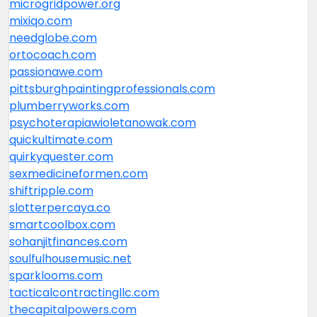
microgridpower.org
mixiqo.com
needglobe.com
ortocoach.com
passionawe.com
pittsburghpaintingprofessionals.com
plumberryworks.com
psychoterapiawioletanowak.com
quickultimate.com
quirkyquester.com
sexmedicineformen.com
shiftripple.com
slotterpercaya.co
smartcoolbox.com
sohanjitfinances.com
soulfulhousemusic.net
sparklooms.com
tacticalcontractingllc.com
thecapitalpowers.com