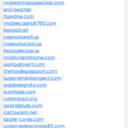
mybestmassagechair.com
ericreed.net
fluxetine.com
mobilecasino8760.com
betqq3.net
casinoloans5.us
CasinoAuction.us
kipooglecouk.us
mykitchennhome.com
aumoulinvert.com
thefoodiepassport.com
superwindowproject.com
papibakigrafo.com
icanhazjs.com
canimpact.org
goviralstudy.com
cartourism.net
apple-cores.com
pulserasdeactividad10.com