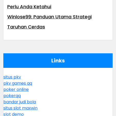
Perlu Anda Ketahui
Winlose99: Panduan Utama Strategi
Taruhan Cerdas
Links
situs pkv
pkv games qq
poker online
pokerqq
bandar judi bola
situs slot maxwin
slot demo