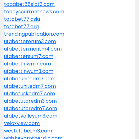
tobabet88slot3.com
todayscurrentnews.com
totobet77.asia
totobet77.org
trendingpublication.com
ufabettererum3.com
ufabettermentm4.com
ufabettersum7.com
ufabettinwm7.com
ufabettinwum3.com
ufabetunitedm3.com
ufabetunitedm7.com
ufabetuskedm7.com
ufabetutoredm3.com
ufabetutoredm7.com
ufabetvalleyum3.com
veloxview.com
westufabetm3.com
whiskeybrothersllc.com