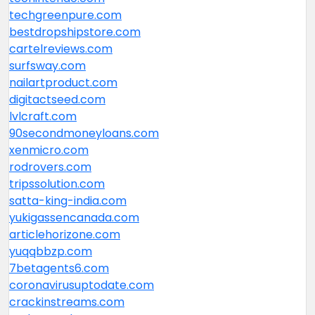
techgreenpure.com
bestdropshipstore.com
cartelreviews.com
surfsway.com
nailartproduct.com
digitactseed.com
lvlcraft.com
90secondmoneyloans.com
xenmicro.com
rodrovers.com
tripssolution.com
satta-king-india.com
yukigassencanada.com
articlehorizone.com
yuqqbbzp.com
7betagents6.com
coronavirusuptodate.com
crackinstreams.com