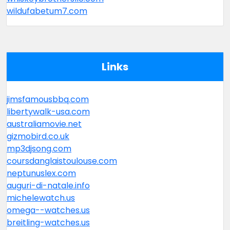
wildufabetum7.com
Links
jimsfamousbbq.com
libertywalk-usa.com
australiamovie.net
gizmobird.co.uk
mp3djsong.com
coursdanglaistoulouse.com
neptunuslex.com
auguri-di-natale.info
michelewatch.us
omega--watches.us
breitling-watches.us