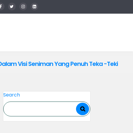
 peluang menang besar tanpa biaya tambahan.
alam Visi Seniman Yang Penuh Teka -teki
Search