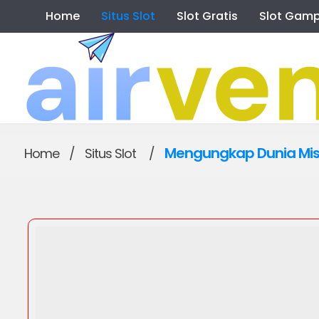
Skip
Home
Situs Slot
Slot Gratis
Slot Gam
to
content
Nikmati demo gratis X500 dari Pragmatic Play 
Mengungkap Dunia Mist
Home
/
Situs Slot
/