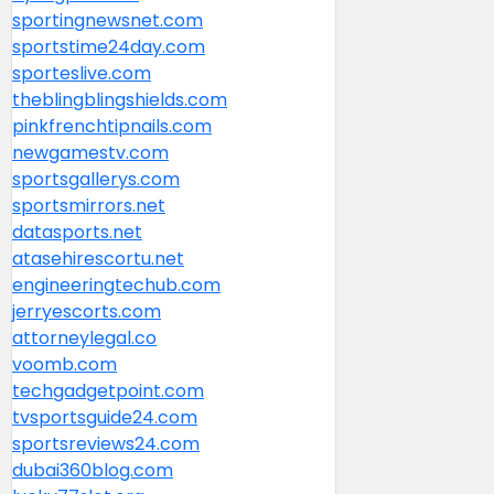
sportingnewsnet.com
sportstime24day.com
sporteslive.com
theblingblingshields.com
pinkfrenchtipnails.com
newgamestv.com
sportsgallerys.com
sportsmirrors.net
datasports.net
atasehirescortu.net
engineeringtechub.com
jerryescorts.com
attorneylegal.co
voomb.com
techgadgetpoint.com
tvsportsguide24.com
sportsreviews24.com
dubai360blog.com