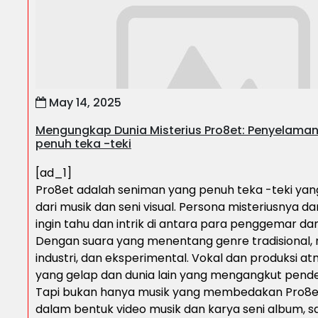
May 14, 2025
Mengungkap Dunia Misterius Pro8et: Penyelama
penuh teka -teki
[ad_1]
Pro8et adalah seniman yang penuh teka -teki ya
dari musik dan seni visual. Persona misteriusnya d
ingin tahu dan intrik di antara para penggemar dan 
Dengan suara yang menentang genre tradisional, 
industri, dan eksperimental. Vokal dan produksi
yang gelap dan dunia lain yang mengangkut pende
Tapi bukan hanya musik yang membedakan Pro8et. 
dalam bentuk video musik dan karya seni album,