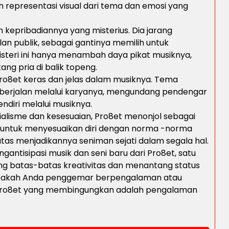
lah representasi visual dari tema dan emosi yang
h kepribadiannya yang misterius. Dia jarang
publik, sebagai gantinya memilih untuk
isteri ini hanya menambah daya pikat musiknya,
g pria di balik topeng.
 Pro8et keras dan jelas dalam musiknya. Tema
a berjalan melalui karyanya, mengundang pendengar
ndiri melalui musiknya.
sialisme dan kesesuaian, Pro8et menonjol sebagai
a untuk menyesuaikan diri dengan norma -norma
as menjadikannya seniman sejati dalam segala hal.
tisipasi musik dan seni baru dari Pro8et, satu
rong batas-batas kreativitas dan menantang status
Apakah Anda penggemar berpengalaman atau
 Pro8et yang membingungkan adalah pengalaman