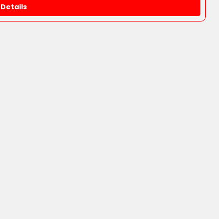
Details