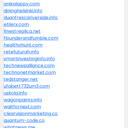
anikalappy.com
dininghelsinki.info
duanfrescariverside.info
etilerx.com
finestreplica.net
flounderandfumble.com
healthohunt.com
retefuturah.info
smartinvestinginfo.info
technewsalliance.com
technonetmarket.com
tedstanger.net
ufabett732um3.com
uskola.info
wagonpaints.info
waitfornext.com
clearvisionmarketing.co
quantum-code.co
whatnews.me