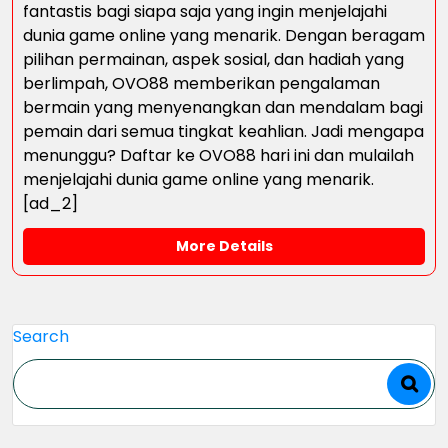
fantastis bagi siapa saja yang ingin menjelajahi
dunia game online yang menarik. Dengan beragam
pilihan permainan, aspek sosial, dan hadiah yang
berlimpah, OVO88 memberikan pengalaman
bermain yang menyenangkan dan mendalam bagi
pemain dari semua tingkat keahlian. Jadi mengapa
menunggu? Daftar ke OVO88 hari ini dan mulailah
menjelajahi dunia game online yang menarik.
[ad_2]
More Details
Search