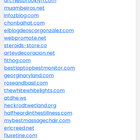
archiesbrooklyn.com
muambeiros.net
infozblog.com
chonbaihat.com
elblogdeoscargonzalez.com
webpromote.net
steroids-store.co
arteydecoracion.net
fithog.com
bestlaptopbestmonitor.com
georginaryland.com
roseandbasil.com
thewhitewhitelights.com
atdhe.ws
heckrodtwetland.org
halfheardinthestillness.com
mybestmassagechair.com
ericreed.net
fluxetine.com