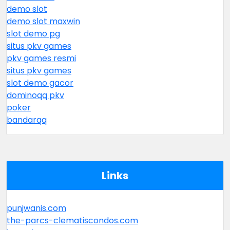
demo slot
demo slot maxwin
slot demo pg
situs pkv games
pkv games resmi
situs pkv games
slot demo gacor
dominoqq pkv
poker
bandarqq
Links
punjwanis.com
the-parcs-clematiscondos.com