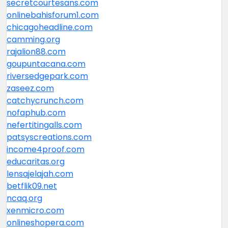
secretcourtesans.com
onlinebahisforum1.com
chicagoheadline.com
camming.org
rajalion88.com
goupuntacana.com
riversedgepark.com
zaseez.com
catchycrunch.com
nofaphub.com
nefertitingalls.com
patsyscreations.com
income4proof.com
educaritas.org
lensajelajah.com
betflik09.net
ncaq.org
xenmicro.com
onlineshopera.com