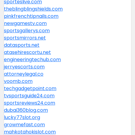
sporteslive.com
theblingblingshields.com
pinkfrenchtipnails.com
newgamestv.com
sportsgallerys.com
sportsmirrors.net
datasports.net
atasehirescortu.net
engineeringtechub.com
jerryescorts.com
attorneylegal.co
voomb.com
techgadgetpoint.com
tvsportsguide24.com
sportsreviews24.com
dubai360blog.com
lucky77slot.org
growmefast.com
mahkotahokislot.com