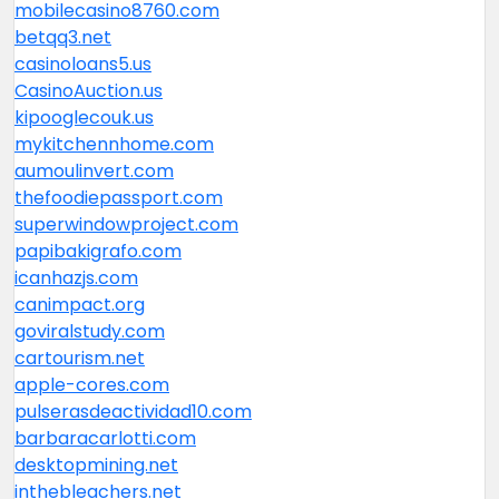
mobilecasino8760.com
betqq3.net
casinoloans5.us
CasinoAuction.us
kipooglecouk.us
mykitchennhome.com
aumoulinvert.com
thefoodiepassport.com
superwindowproject.com
papibakigrafo.com
icanhazjs.com
canimpact.org
goviralstudy.com
cartourism.net
apple-cores.com
pulserasdeactividad10.com
barbaracarlotti.com
desktopmining.net
inthebleachers.net