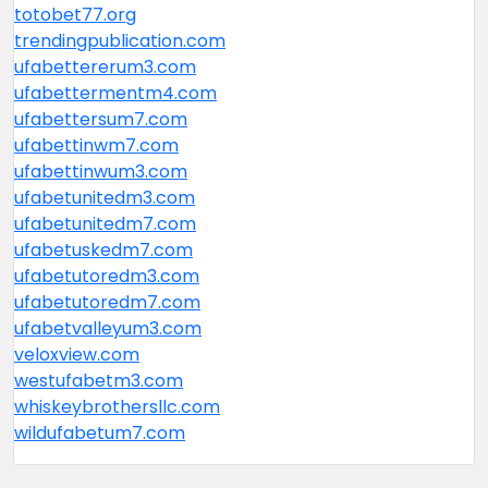
totobet77.org
trendingpublication.com
ufabettererum3.com
ufabettermentm4.com
ufabettersum7.com
ufabettinwm7.com
ufabettinwum3.com
ufabetunitedm3.com
ufabetunitedm7.com
ufabetuskedm7.com
ufabetutoredm3.com
ufabetutoredm7.com
ufabetvalleyum3.com
veloxview.com
westufabetm3.com
whiskeybrothersllc.com
wildufabetum7.com