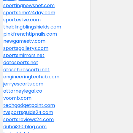
sportingnewsnet.com
sportstime24day.com
sporteslive.com
theblingblingshields.com
pinkfrenchtipnails.com
newgamestv.com
sportsgallerys.com
sportsmirrors.net
datasports.net
atasehirescortu.net
engineeringtechub.com
jerryescorts.com
attorneylegal.co
voomb.com
techgadgetpoint.com
tvsportsguide24.com
sportsreviews24.com
dubai360blog.com