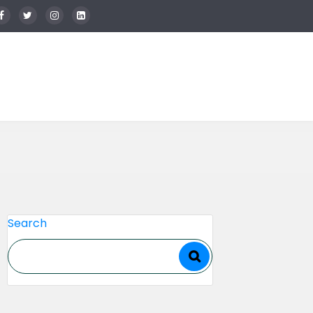
 peluang menang besar tanpa biaya tambahan.
Search