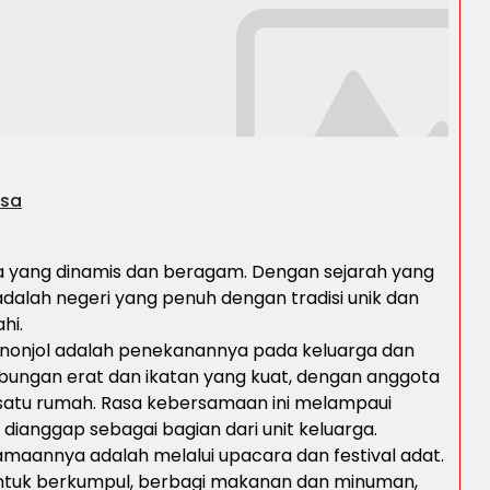
usa
sa yang dinamis dan beragam. Dengan sejarah yang
alah negeri yang penuh dengan tradisi unik dan
hi.
nonjol adalah penekanannya pada keluarga dan
ubungan erat dan ikatan yang kuat, dengan anggota
m satu rumah. Rasa kebersamaan ini melampaui
ianggap sebagai bagian dari unit keluarga.
aannya adalah melalui upacara dan festival adat.
untuk berkumpul, berbagi makanan dan minuman,