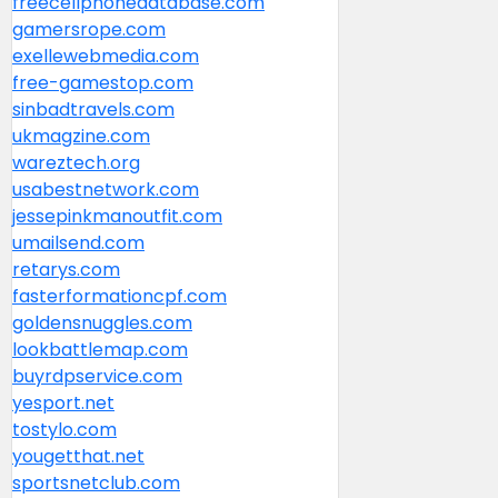
freecellphonedatabase.com
gamersrope.com
exellewebmedia.com
free-gamestop.com
sinbadtravels.com
ukmagzine.com
wareztech.org
usabestnetwork.com
jessepinkmanoutfit.com
umailsend.com
retarys.com
fasterformationcpf.com
goldensnuggles.com
lookbattlemap.com
buyrdpservice.com
yesport.net
tostylo.com
yougetthat.net
sportsnetclub.com