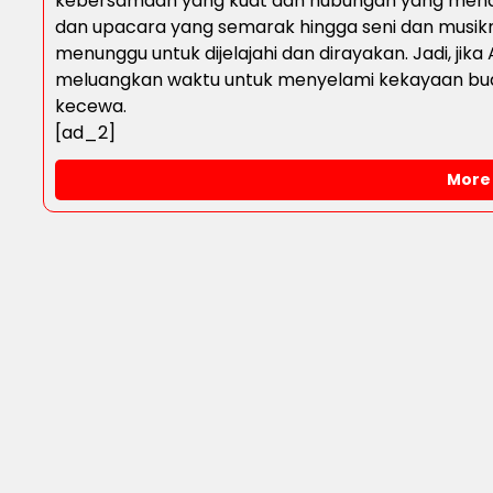
kebersamaan yang kuat dan hubungan yang mendal
dan upacara yang semarak hingga seni dan musik
menunggu untuk dijelajahi dan dirayakan. Jadi, ji
meluangkan waktu untuk menyelami kekayaan buday
kecewa.
[ad_2]
More 