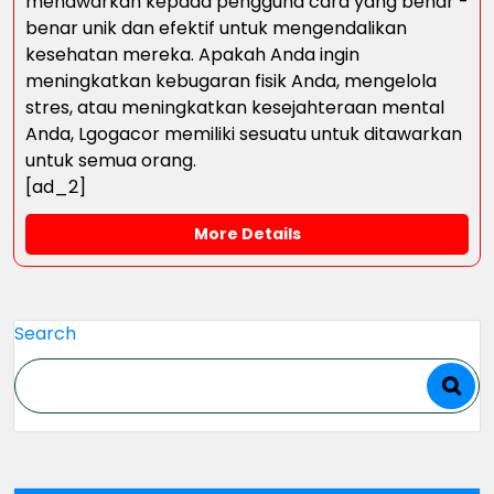
menawarkan kepada pengguna cara yang benar -
benar unik dan efektif untuk mengendalikan
kesehatan mereka. Apakah Anda ingin
meningkatkan kebugaran fisik Anda, mengelola
stres, atau meningkatkan kesejahteraan mental
Anda, Lgogacor memiliki sesuatu untuk ditawarkan
untuk semua orang.
[ad_2]
More Details
Search