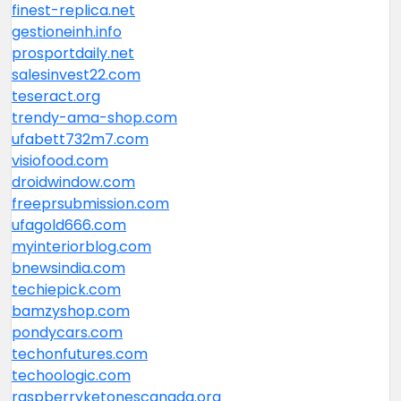
finest-replica.net
gestioneinh.info
prosportdaily.net
salesinvest22.com
teseract.org
trendy-ama-shop.com
ufabett732m7.com
visiofood.com
droidwindow.com
freeprsubmission.com
ufagold666.com
myinteriorblog.com
bnewsindia.com
techiepick.com
bamzyshop.com
pondycars.com
techonfutures.com
techoologic.com
raspberryketonescanada.org