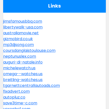
Links
jimsfamousbbq.com
libertywalk-usa.com
australiamovie.net
gizmobird.co.uk
mp3djsong.com
coursdanglaistoulouse.com
neptunuslex.com
auguri-di-natale.info
michelewatch.us
omega--watches.us
breitling-watches.us
tgarnettcentrallautoads.com
fixadvert.com
autopluz.co
save3time-c.com
vexonhcf.com