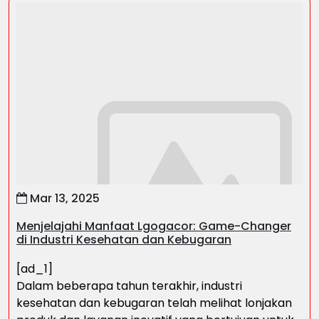
Mar 13, 2025
Menjelajahi Manfaat Lgogacor: Game-Changer
di Industri Kesehatan dan Kebugaran
[ad_1]
Dalam beberapa tahun terakhir, industri
kesehatan dan kebugaran telah melihat lonjakan