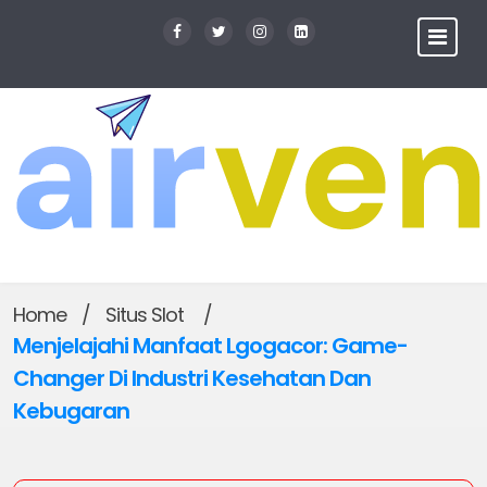
Skip
to
content
Nikmati demo gratis X500 dari Pragmatic Play hari
ini tanpa deposit. Slot gacor ini memberikan
Home
/
Situs Slot
/
peluang menang besar tanpa biaya tambahan.
Menjelajahi Manfaat Lgogacor: Game-
Changer Di Industri Kesehatan Dan
Kebugaran