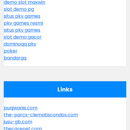
demo slot maxwin
slot demo pg
situs pkv games
pkv games resmi
situs pkv games
slot demo gacor
dominoqq pkv
poker
bandarqq
Links
punjwanis.com
the-parcs-clematiscondos.com
jusu-gb.com
thecarepet.com