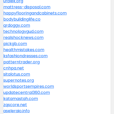
ufalek.org
mattress-disposal.com
happyflooringandcabinets.com
bodybuildinglife.co
qrdoggy.com
technologygud.com
realshocknews.com
pickgb.com
healthmistakes.com
ksfashiondresses.com
patterntrader.org
cnhpa.net
sitalotus.com
supernotes.org
worldsportsempires.com
updatecentral360.com
katamastah.com
zqscore.net
aseleraio.info