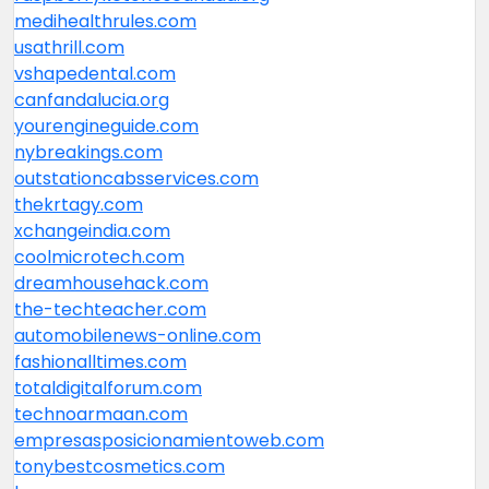
medihealthrules.com
usathrill.com
vshapedental.com
canfandalucia.org
yourengineguide.com
nybreakings.com
outstationcabsservices.com
thekrtagy.com
xchangeindia.com
coolmicrotech.com
dreamhousehack.com
the-techteacher.com
automobilenews-online.com
fashionalltimes.com
totaldigitalforum.com
technoarmaan.com
empresasposicionamientoweb.com
tonybestcosmetics.com