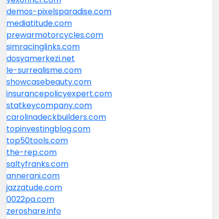
demos-pixelsparadise.com
mediatitude.com
prewarmotorcycles.com
simracinglinks.com
dosyamerkezi.net
le-surrealisme.com
showcasebeauty.com
insurancepolicyexpert.com
statkeycompany.com
carolinadeckbuilders.com
topinvestingblog.com
top50tools.com
the-rep.com
saltyfranks.com
annerani.com
jazzatude.com
0022pa.com
zeroshare.info