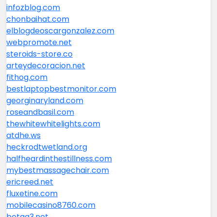
infozblog.com
chonbaihat.com
elblogdeoscargonzalez.com
webpromote.net
steroids-store.co
arteydecoracion.net
fithog.com
bestlaptopbestmonitor.com
georginaryland.com
roseandbasil.com
thewhitewhitelights.com
atdhe.ws
heckrodtwetland.org
halfheardinthestillness.com
mybestmassagechair.com
ericreed.net
fluxetine.com
mobilecasino8760.com
betqq3.net