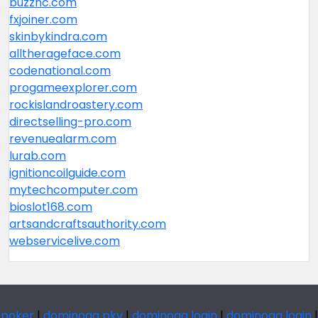
buzznc.com
fxjoiner.com
skinbykindra.com
alltherageface.com
codenational.com
progameexplorer.com
rockislandroastery.com
directselling-pro.com
revenuealarm.com
lurab.com
ignitioncoilguide.com
mytechcomputer.com
bioslot168.com
artsandcraftsauthority.com
webservicelive.com
poker
|
dominoqq pkv
|
dominoqq login
|
dominoqq login
|