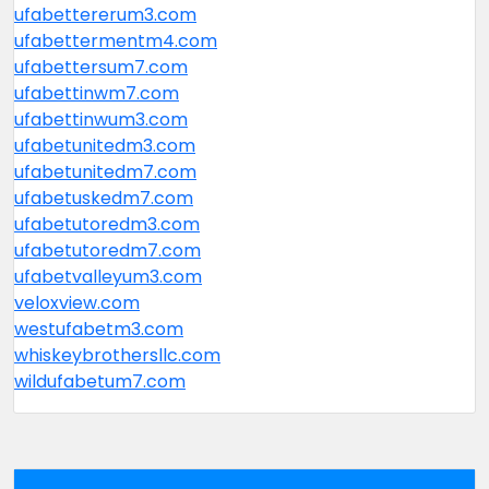
ufabettererum3.com
ufabettermentm4.com
ufabettersum7.com
ufabettinwm7.com
ufabettinwum3.com
ufabetunitedm3.com
ufabetunitedm7.com
ufabetuskedm7.com
ufabetutoredm3.com
ufabetutoredm7.com
ufabetvalleyum3.com
veloxview.com
westufabetm3.com
whiskeybrothersllc.com
wildufabetum7.com