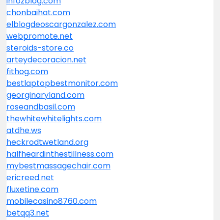
infozblog.com
chonbaihat.com
elblogdeoscargonzalez.com
webpromote.net
steroids-store.co
arteydecoracion.net
fithog.com
bestlaptopbestmonitor.com
georginaryland.com
roseandbasil.com
thewhitewhitelights.com
atdhe.ws
heckrodtwetland.org
halfheardinthestillness.com
mybestmassagechair.com
ericreed.net
fluxetine.com
mobilecasino8760.com
betqq3.net