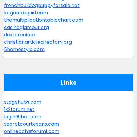
frenchbulldogpuppyforsale.net
kogamasquid.com
themultiplicationtablechart.com
casinoglamour.org
dextercoin.io
christianarticledirectory.org
5homestyle.com
Links
stagehubs.com
1x2forum.net
login99bet.com
secretcourtesans.com
onlinebahisforum1.com