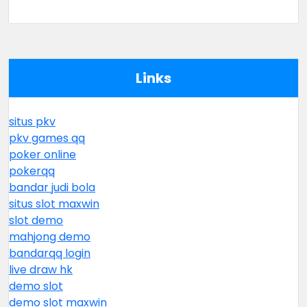
Links
situs pkv
pkv games qq
poker online
pokerqq
bandar judi bola
situs slot maxwin
slot demo
mahjong demo
bandarqq login
live draw hk
demo slot
demo slot maxwin