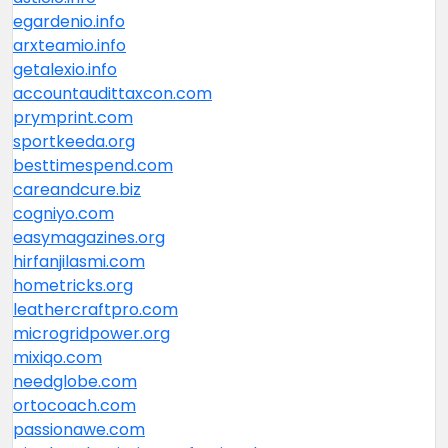
egardenio.info
arxteamio.info
getalexio.info
accountaudittaxcon.com
prymprint.com
sportkeeda.org
besttimespend.com
careandcure.biz
cogniyo.com
easymagazines.org
hirfanjilasmi.com
hometricks.org
leathercraftpro.com
microgridpower.org
mixiqo.com
needglobe.com
ortocoach.com
passionawe.com