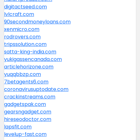
digitactseed.com
lvlcraft.com
90secondmoneyloans.com
xenmicro.com
rodrovers.com
tripssolution.com
satta-king-india.com
yukigassencanada.com
articlehorizone.com
yuqqbbzp.com
7betagents6.com
coronavirusuptodate.com
crackinstreams.com
gadgetspak.com
gearsngadget.com
hireseodoctor.com
lapsfit.com
levelup-fast.com