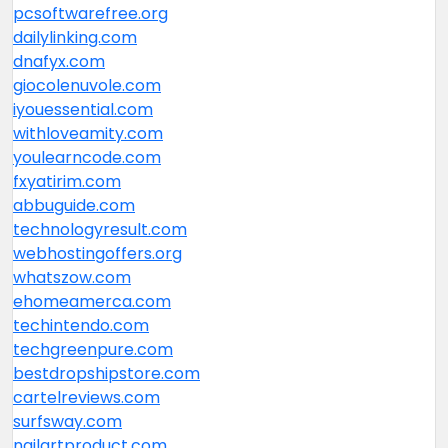
pcsoftwarefree.org
dailylinking.com
dnafyx.com
giocolenuvole.com
iyouessential.com
withloveamity.com
youlearncode.com
fxyatirim.com
abbuguide.com
technologyresult.com
webhostingoffers.org
whatszow.com
ehomeamerca.com
techintendo.com
techgreenpure.com
bestdropshipstore.com
cartelreviews.com
surfsway.com
nailartproduct.com