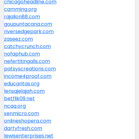
chicagoheadline.com
camming.org
rajalion88.com
goupuntacana.com
riversedgepark.com
zaseez.com
catchycrunch.com
nofaphub.com
nefertitingalls.com
patsyscreations.com
income4proof.com
educaritas.org
lensajelajah.com
betflik09.net
ncaq.org
xenmicro.com
onlineshopera.com
dartyfresh.com
lewisenterprises.net