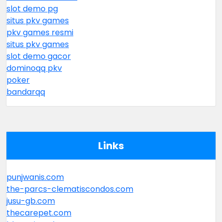
slot demo pg
situs pkv games
pkv games resmi
situs pkv games
slot demo gacor
dominoqq pkv
poker
bandarqq
Links
punjwanis.com
the-parcs-clematiscondos.com
jusu-gb.com
thecarepet.com