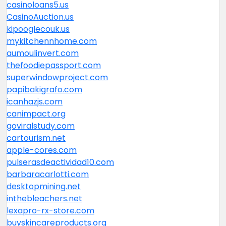
casinoloans5.us
CasinoAuction.us
kipooglecouk.us
mykitchennhome.com
aumoulinvert.com
thefoodiepassport.com
superwindowproject.com
papibakigrafo.com
icanhazjs.com
canimpact.org
goviralstudy.com
cartourism.net
apple-cores.com
pulserasdeactividad10.com
barbaracarlotti.com
desktopmining.net
inthebleachers.net
lexapro-rx-store.com
buyskincareproducts.org