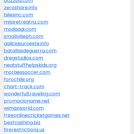
0022pa.com
zeroshare.info
bilesinc.com
milaretreatnz.com
modaagi.com
smallvilleph.com
galiciasuroeste.info
batallasdeguerra.com
dregstudios.com
neatstuffhelpskids.org
moraessoccer.com
forochile.org
chart-track.com
wonderfultraveling.com
promocioname.net
wimaxworld.com
freeonlinecricketgames.net
bestcashing.biz
firerestrictions.us