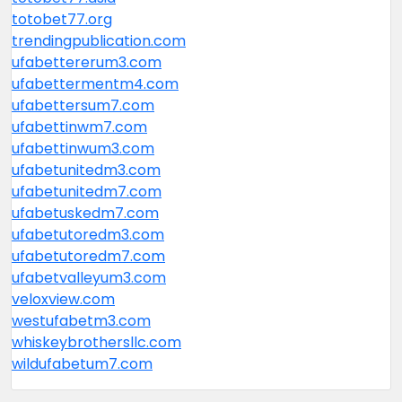
totobet77.org
trendingpublication.com
ufabettererum3.com
ufabettermentm4.com
ufabettersum7.com
ufabettinwm7.com
ufabettinwum3.com
ufabetunitedm3.com
ufabetunitedm7.com
ufabetuskedm7.com
ufabetutoredm3.com
ufabetutoredm7.com
ufabetvalleyum3.com
veloxview.com
westufabetm3.com
whiskeybrothersllc.com
wildufabetum7.com