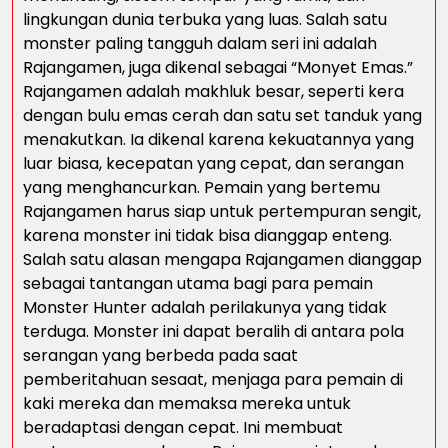
lingkungan dunia terbuka yang luas. Salah satu
monster paling tangguh dalam seri ini adalah
Rajangamen, juga dikenal sebagai “Monyet Emas.”
Rajangamen adalah makhluk besar, seperti kera
dengan bulu emas cerah dan satu set tanduk yang
menakutkan. Ia dikenal karena kekuatannya yang
luar biasa, kecepatan yang cepat, dan serangan
yang menghancurkan. Pemain yang bertemu
Rajangamen harus siap untuk pertempuran sengit,
karena monster ini tidak bisa dianggap enteng.
Salah satu alasan mengapa Rajangamen dianggap
sebagai tantangan utama bagi para pemain
Monster Hunter adalah perilakunya yang tidak
terduga. Monster ini dapat beralih di antara pola
serangan yang berbeda pada saat
pemberitahuan sesaat, menjaga para pemain di
kaki mereka dan memaksa mereka untuk
beradaptasi dengan cepat. Ini membuat