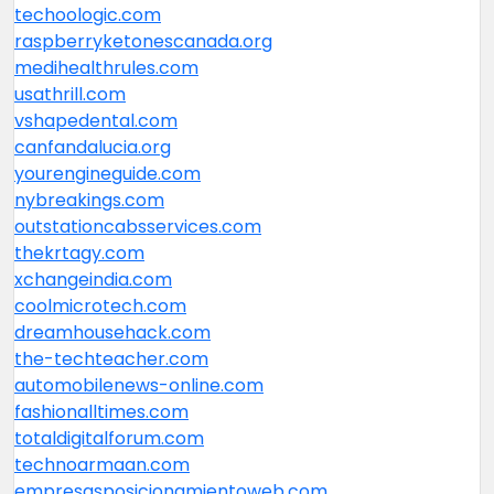
techoologic.com
raspberryketonescanada.org
medihealthrules.com
usathrill.com
vshapedental.com
canfandalucia.org
yourengineguide.com
nybreakings.com
outstationcabsservices.com
thekrtagy.com
xchangeindia.com
coolmicrotech.com
dreamhousehack.com
the-techteacher.com
automobilenews-online.com
fashionalltimes.com
totaldigitalforum.com
technoarmaan.com
empresasposicionamientoweb.com