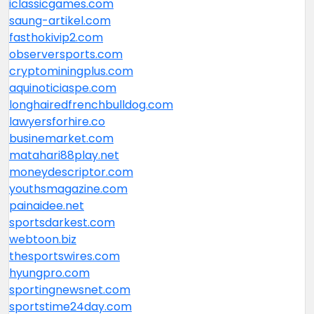
iclassicgames.com
saung-artikel.com
fasthokivip2.com
observersports.com
cryptominingplus.com
aquinoticiaspe.com
longhairedfrenchbulldog.com
lawyersforhire.co
businemarket.com
matahari88play.net
moneydescriptor.com
youthsmagazine.com
painaidee.net
sportsdarkest.com
webtoon.biz
thesportswires.com
hyungpro.com
sportingnewsnet.com
sportstime24day.com