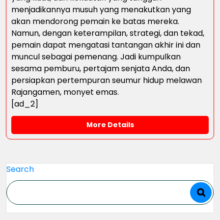
menjadikannya musuh yang menakutkan yang
akan mendorong pemain ke batas mereka.
Namun, dengan keterampilan, strategi, dan tekad,
pemain dapat mengatasi tantangan akhir ini dan
muncul sebagai pemenang. Jadi kumpulkan
sesama pemburu, pertajam senjata Anda, dan
persiapkan pertempuran seumur hidup melawan
Rajangamen, monyet emas.
[ad_2]
More Details
Search