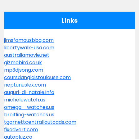
Links
jimsfamousbbq.com
libertywalk-usa.com
australiamovie.net
gizmobird.co.uk
mp3djsong.com
coursdanglaistoulouse.com
neptunuslex.com
auguri-di-natale.info
michelewatch.us
omega--watches.us
breitling-watches.us
tgarnettcentrallautoads.com
fixadvert.com
autopluz.co