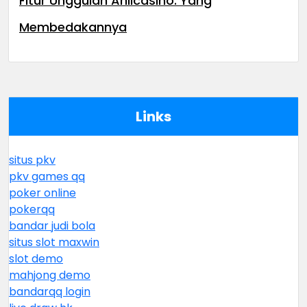
Fitur Unggulan Ahlicasino: Yang
Membedakannya
Links
situs pkv
pkv games qq
poker online
pokerqq
bandar judi bola
situs slot maxwin
slot demo
mahjong demo
bandarqq login