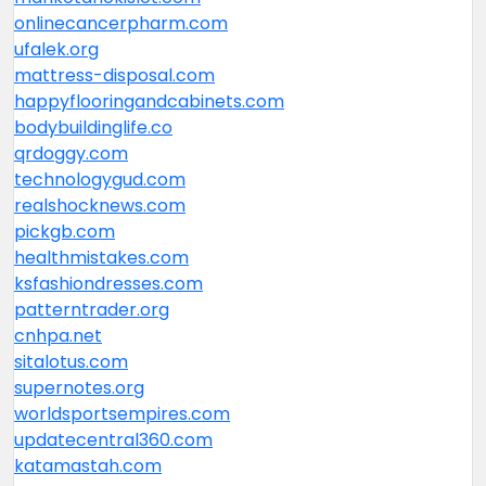
onlinecancerpharm.com
ufalek.org
mattress-disposal.com
happyflooringandcabinets.com
bodybuildinglife.co
qrdoggy.com
technologygud.com
realshocknews.com
pickgb.com
healthmistakes.com
ksfashiondresses.com
patterntrader.org
cnhpa.net
sitalotus.com
supernotes.org
worldsportsempires.com
updatecentral360.com
katamastah.com