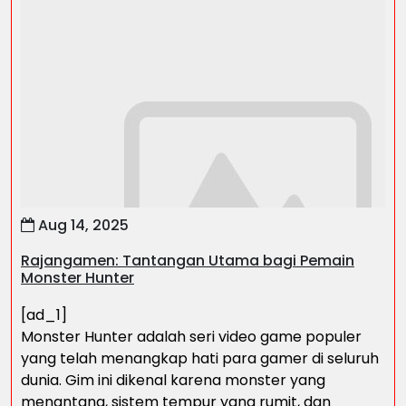
Aug 14, 2025
Rajangamen: Tantangan Utama bagi Pemain
Monster Hunter
[ad_1]
Monster Hunter adalah seri video game populer
yang telah menangkap hati para gamer di seluruh
dunia. Gim ini dikenal karena monster yang
menantang, sistem tempur yang rumit, dan