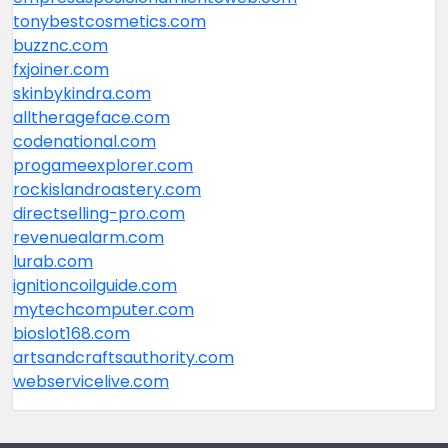
tonybestcosmetics.com
buzznc.com
fxjoiner.com
skinbykindra.com
alltherageface.com
codenational.com
progameexplorer.com
rockislandroastery.com
directselling-pro.com
revenuealarm.com
lurab.com
ignitioncoilguide.com
mytechcomputer.com
bioslot168.com
artsandcraftsauthority.com
webservicelive.com