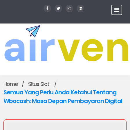
Skip
to
content
Nikmati demo gratis X500 dari Pragmatic Play hari
ini tanpa deposit. Slot gacor ini memberikan
Home
/
Situs Slot
/
peluang menang besar tanpa biaya tambahan.
Semua Yang Perlu Anda Ketahui Tentang
Wbocash: Masa Depan Pembayaran Digital