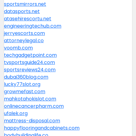
sportsmirrors.net
datasports.net
atasehirescortu.net
engineeringtechub.com
jerryescorts.com
attorneylegal.co
voomb.com
techgadgetpoint.com
tvsportsguide24.com
sportsreviews24.com
dubai360blog.com
lucky77slot.org
growmefast.com
mahkotahokislot.com
onlinecancerpharm.com
ufalek.org
mattress-disposal.com
happyflooringandcabinets.com
bodybuildinglife.co