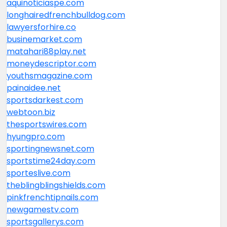
aquinoticiaspe.com
longhairedfrenchbulldog.com
lawyersforhire.co
businemarket.com
matahari88play.net
moneydescriptor.com
youthsmagazine.com
painaidee.net
sportsdarkest.com
webtoon.biz
thesportswires.com
hyungpro.com
sportingnewsnet.com
sportstime24day.com
sporteslive.com
theblingblingshields.com
pinkfrenchtipnails.com
newgamestv.com
sportsgallerys.com