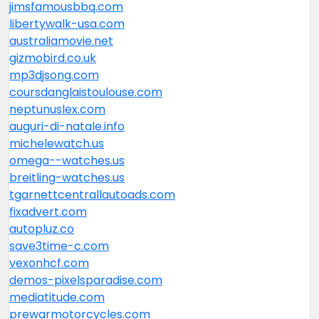
jimsfamousbbq.com
libertywalk-usa.com
australiamovie.net
gizmobird.co.uk
mp3djsong.com
coursdanglaistoulouse.com
neptunuslex.com
auguri-di-natale.info
michelewatch.us
omega--watches.us
breitling-watches.us
tgarnettcentrallautoads.com
fixadvert.com
autopluz.co
save3time-c.com
vexonhcf.com
demos-pixelsparadise.com
mediatitude.com
prewarmotorcycles.com