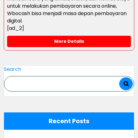
untuk melakukan pembayaran secara online,
Wbocash bisa menjadi masa depan pembayaran
digital.
[ad_2]
More Details
Search
Recent Posts