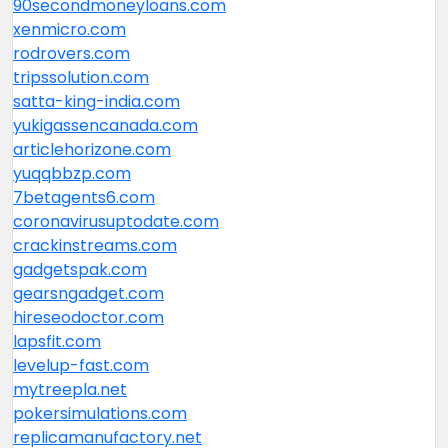
90secondmoneyloans.com
xenmicro.com
rodrovers.com
tripssolution.com
satta-king-india.com
yukigassencanada.com
articlehorizone.com
yuqqbbzp.com
7betagents6.com
coronavirusuptodate.com
crackinstreams.com
gadgetspak.com
gearsngadget.com
hireseodoctor.com
lapsfit.com
levelup-fast.com
mytreepla.net
pokersimulations.com
replicamanufactory.net