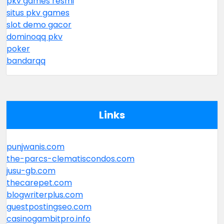
pkv games resmi
situs pkv games
slot demo gacor
dominoqq pkv
poker
bandarqq
Links
punjwanis.com
the-parcs-clematiscondos.com
jusu-gb.com
thecarepet.com
blogwriterplus.com
guestpostingseo.com
casinogambitpro.info