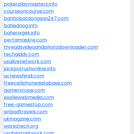
pokerplaymasters.info
courseoncourse.com
bantinbatdongsan247.com
bahednog.info
bahenxgek.info
pertamaskre.com
threadsvideoandphotodownloader.com
techgiddy.com
usalivenetwork.com
jackpotrushonline.info
ucnewshindi.com
freecellphonedatabase.com
gamersrope.com
exellewebmedia.com
free-gamestop.com
sinbadtravels.com
ukmagzine.com
wareztech.org
usabestnetwork.com