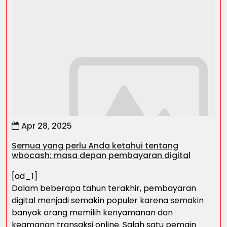
Apr 28, 2025
Semua yang perlu Anda ketahui tentang
wbocash: masa depan pembayaran digital
[ad_1]
Dalam beberapa tahun terakhir, pembayaran
digital menjadi semakin populer karena semakin
banyak orang memilih kenyamanan dan
keamanan transaksi online. Salah satu pemain