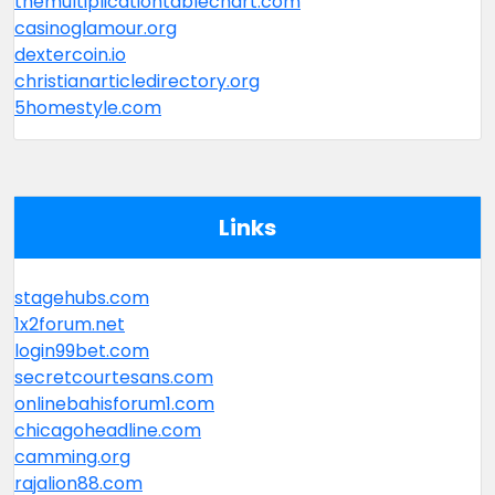
themultiplicationtablechart.com
casinoglamour.org
dextercoin.io
christianarticledirectory.org
5homestyle.com
Links
stagehubs.com
1x2forum.net
login99bet.com
secretcourtesans.com
onlinebahisforum1.com
chicagoheadline.com
camming.org
rajalion88.com