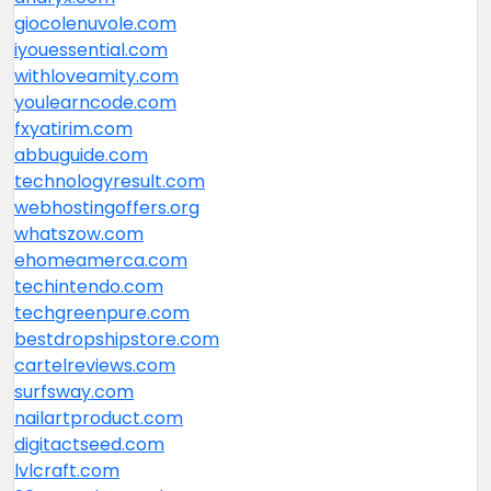
giocolenuvole.com
iyouessential.com
withloveamity.com
youlearncode.com
fxyatirim.com
abbuguide.com
technologyresult.com
webhostingoffers.org
whatszow.com
ehomeamerca.com
techintendo.com
techgreenpure.com
bestdropshipstore.com
cartelreviews.com
surfsway.com
nailartproduct.com
digitactseed.com
lvlcraft.com