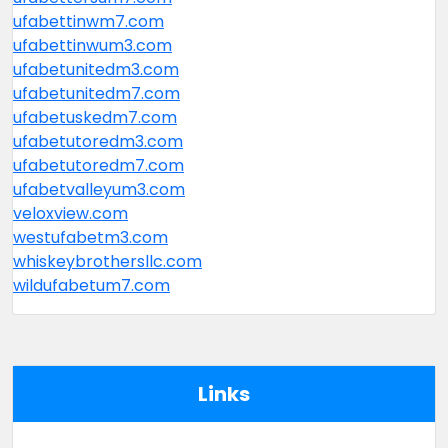
ufabettinwm7.com
ufabettinwum3.com
ufabetunitedm3.com
ufabetunitedm7.com
ufabetuskedm7.com
ufabetutoredm3.com
ufabetutoredm7.com
ufabetvalleyum3.com
veloxview.com
westufabetm3.com
whiskeybrothersllc.com
wildufabetum7.com
Links