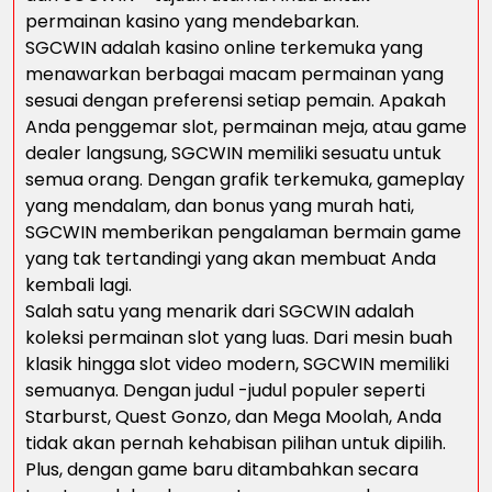
permainan kasino yang mendebarkan.
SGCWIN adalah kasino online terkemuka yang
menawarkan berbagai macam permainan yang
sesuai dengan preferensi setiap pemain. Apakah
Anda penggemar slot, permainan meja, atau game
dealer langsung, SGCWIN memiliki sesuatu untuk
semua orang. Dengan grafik terkemuka, gameplay
yang mendalam, dan bonus yang murah hati,
SGCWIN memberikan pengalaman bermain game
yang tak tertandingi yang akan membuat Anda
kembali lagi.
Salah satu yang menarik dari SGCWIN adalah
koleksi permainan slot yang luas. Dari mesin buah
klasik hingga slot video modern, SGCWIN memiliki
semuanya. Dengan judul -judul populer seperti
Starburst, Quest Gonzo, dan Mega Moolah, Anda
tidak akan pernah kehabisan pilihan untuk dipilih.
Plus, dengan game baru ditambahkan secara