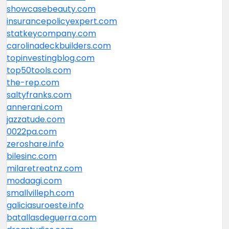
showcasebeauty.com
insurancepolicyexpert.com
statkeycompany.com
carolinadeckbuilders.com
topinvestingblog.com
top50tools.com
the-rep.com
saltyfranks.com
annerani.com
jazzatude.com
0022pa.com
zeroshare.info
bilesinc.com
milaretreatnz.com
modaagi.com
smallvilleph.com
galiciasuroeste.info
batallasdeguerra.com