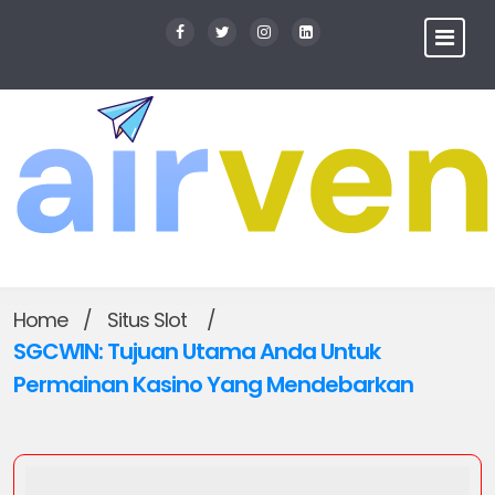
Skip
to
content
Nikmati demo gratis X500 dari Pragmatic Play hari
ini tanpa deposit. Slot gacor ini memberikan
Home
/
Situs Slot
/
peluang menang besar tanpa biaya tambahan.
SGCWIN: Tujuan Utama Anda Untuk
Permainan Kasino Yang Mendebarkan