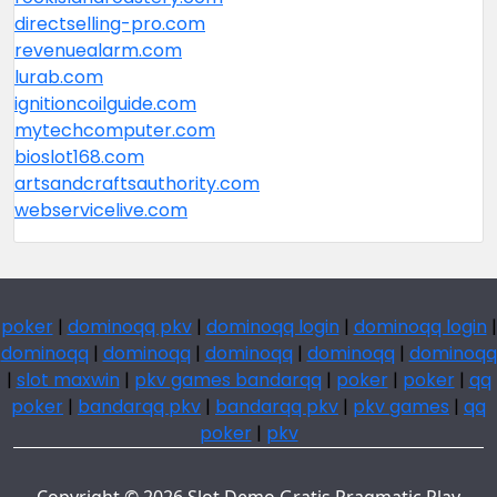
directselling-pro.com
revenuealarm.com
lurab.com
ignitioncoilguide.com
mytechcomputer.com
bioslot168.com
artsandcraftsauthority.com
webservicelive.com
poker
|
dominoqq pkv
|
dominoqq login
|
dominoqq login
|
dominoqq
|
dominoqq
|
dominoqq
|
dominoqq
|
dominoqq
|
slot maxwin
|
pkv games bandarqq
|
poker
|
poker
|
qq
poker
|
bandarqq pkv
|
bandarqq pkv
|
pkv games
|
qq
poker
|
pkv