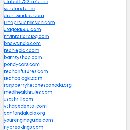
ufabett732m7.com
visiofood.com
droidwindow.com
freeprsubmission.com
ufagold666.com
myinteriorblog.com
bnewsindia.com
techiepick.com
bamzyshop.com
pondycars.com
techonfutures.com
techoologic.com
raspberryketonescanada.org
medihealthrules.com
usathrill.com
vshapedental.com
canfandalucia.org
yourengineguide.com
nybreakings.com