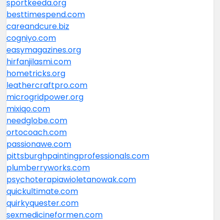
sportkeeda.org
besttimespend.com
careandcure.biz
cogniyo.com
easymagazines.org
hirfanjilasmi.com
hometricks.org
leathercraftpro.com
microgridpower.org
mixiqo.com
needglobe.com
ortocoach.com
passionawe.com
pittsburghpaintingprofessionals.com
plumberryworks.com
psychoterapiawioletanowak.com
quickultimate.com
quirkyquester.com
sexmedicineformen.com