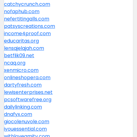
catchycrunch.com
nofaphub.com
nefertitingalls.com
patsyscreations.com
income4proof.com
educaritas.org
lensajelajah.com
betflik09.net
ncaq.org
xenmicro.com
onlineshopera.com
dartyfresh.com
lewisenterprises.net
pcsoftwarefree.org
dailylinking.com
dnafyx.com
giocolenuvole.com
iyouessential.com
withloveamity.com