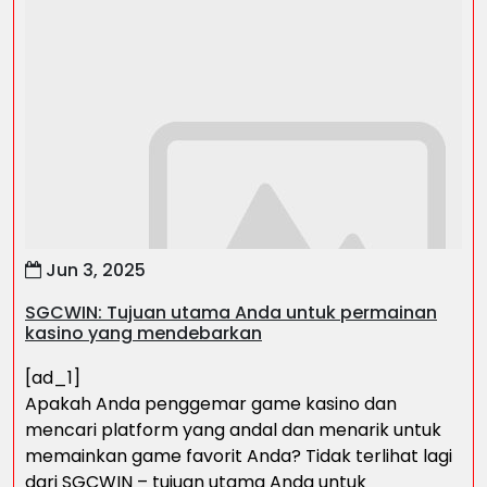
Jun 3, 2025
SGCWIN: Tujuan utama Anda untuk permainan
kasino yang mendebarkan
[ad_1]
Apakah Anda penggemar game kasino dan
mencari platform yang andal dan menarik untuk
memainkan game favorit Anda? Tidak terlihat lagi
dari SGCWIN – tujuan utama Anda untuk