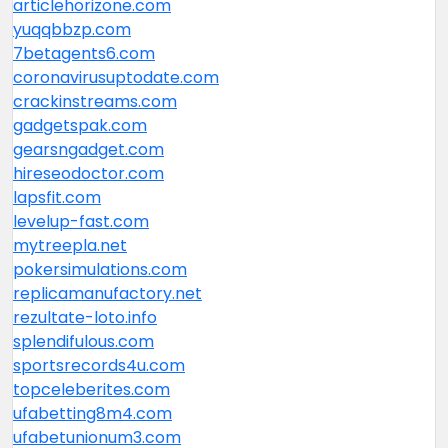
articlehorizone.com
yuqqbbzp.com
7betagents6.com
coronavirusuptodate.com
crackinstreams.com
gadgetspak.com
gearsngadget.com
hireseodoctor.com
lapsfit.com
levelup-fast.com
mytreepla.net
pokersimulations.com
replicamanufactory.net
rezultate-loto.info
splendifulous.com
sportsrecords4u.com
topceleberites.com
ufabetting8m4.com
ufabetunionum3.com