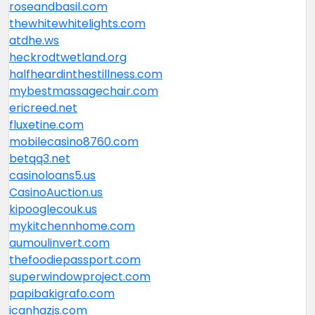
roseandbasil.com
thewhitewhitelights.com
atdhe.ws
heckrodtwetland.org
halfheardinthestillness.com
mybestmassagechair.com
ericreed.net
fluxetine.com
mobilecasino8760.com
betqq3.net
casinoloans5.us
CasinoAuction.us
kipooglecouk.us
mykitchennhome.com
aumoulinvert.com
thefoodiepassport.com
superwindowproject.com
papibakigrafo.com
icanhazjs.com