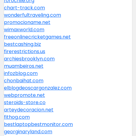
forochile.org
chart-track.com
wonderfultraveling.com
promocioname.net
wimaxworld.com
freeonlinecricketgames.net
bestcashing.biz
firerestrictions.us
archiesbrooklyn.com
muambeiros.net
infozblog.com
chonbaihat.com
elblogdeoscargonzalez.com
webpromote.net
steroids-store.co
arteydecoracion.net
fithog.com
bestlaptopbestmonitor.com
georginaryland.com