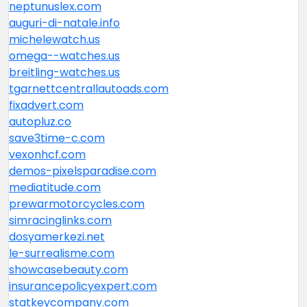
neptunuslex.com
auguri-di-natale.info
michelewatch.us
omega--watches.us
breitling-watches.us
tgarnettcentrallautoads.com
fixadvert.com
autopluz.co
save3time-c.com
vexonhcf.com
demos-pixelsparadise.com
mediatitude.com
prewarmotorcycles.com
simracinglinks.com
dosyamerkezi.net
le-surrealisme.com
showcasebeauty.com
insurancepolicyexpert.com
statkeycompany.com