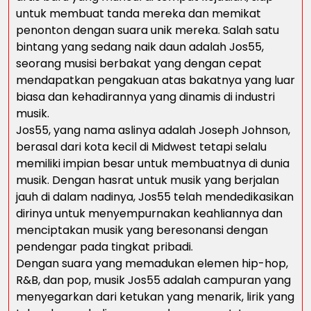
untuk membuat tanda mereka dan memikat
penonton dengan suara unik mereka. Salah satu
bintang yang sedang naik daun adalah Jos55,
seorang musisi berbakat yang dengan cepat
mendapatkan pengakuan atas bakatnya yang luar
biasa dan kehadirannya yang dinamis di industri
musik.
Jos55, yang nama aslinya adalah Joseph Johnson,
berasal dari kota kecil di Midwest tetapi selalu
memiliki impian besar untuk membuatnya di dunia
musik. Dengan hasrat untuk musik yang berjalan
jauh di dalam nadinya, Jos55 telah mendedikasikan
dirinya untuk menyempurnakan keahliannya dan
menciptakan musik yang beresonansi dengan
pendengar pada tingkat pribadi.
Dengan suara yang memadukan elemen hip-hop,
R&B, dan pop, musik Jos55 adalah campuran yang
menyegarkan dari ketukan yang menarik, lirik yang