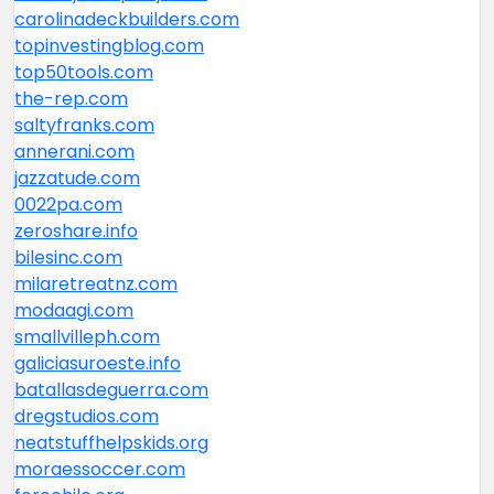
carolinadeckbuilders.com
topinvestingblog.com
top50tools.com
the-rep.com
saltyfranks.com
annerani.com
jazzatude.com
0022pa.com
zeroshare.info
bilesinc.com
milaretreatnz.com
modaagi.com
smallvilleph.com
galiciasuroeste.info
batallasdeguerra.com
dregstudios.com
neatstuffhelpskids.org
moraessoccer.com