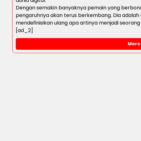
dunia digital.
Dengan semakin banyaknya pemain yang berbondon
pengaruhnya akan terus berkembang. Dia adalah 
mendefinisikan ulang apa artinya menjadi seorang
[ad_2]
More 