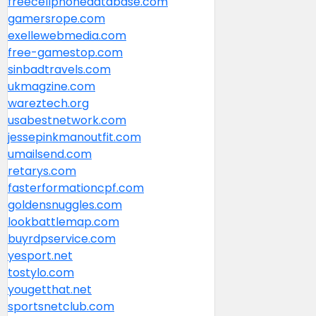
freecellphonedatabase.com
gamersrope.com
exellewebmedia.com
free-gamestop.com
sinbadtravels.com
ukmagzine.com
wareztech.org
usabestnetwork.com
jessepinkmanoutfit.com
umailsend.com
retarys.com
fasterformationcpf.com
goldensnuggles.com
lookbattlemap.com
buyrdpservice.com
yesport.net
tostylo.com
yougetthat.net
sportsnetclub.com