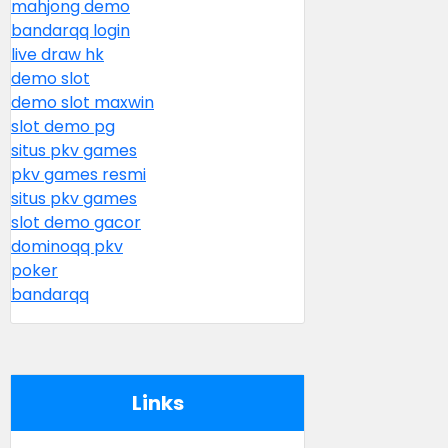
mahjong demo
bandarqq login
live draw hk
demo slot
demo slot maxwin
slot demo pg
situs pkv games
pkv games resmi
situs pkv games
slot demo gacor
dominoqq pkv
poker
bandarqq
Links