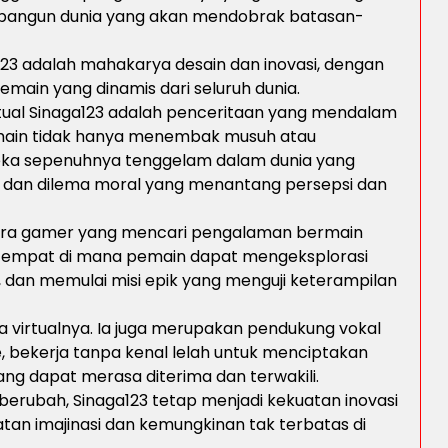
mbangun dunia yang akan mendobrak batasan-
a123 adalah mahakarya desain dan inovasi, dengan
main yang dinamis dari seluruh dunia.
al Sinaga123 adalah penceritaan yang mendalam
main tidak hanya menembak musuh atau
reka sepenuhnya tenggelam dalam dunia yang
s dan dilema moral yang menantang persepsi dan
i para gamer yang mencari pengalaman bermain
 tempat di mana pemain dapat mengeksplorasi
at, dan memulai misi epik yang menguji keterampilan
a virtualnya. Ia juga merupakan pendukung vokal
, bekerja tanpa kenal lelah untuk menciptakan
ng dapat merasa diterima dan terwakili.
berubah, Sinaga123 tetap menjadi kekuatan inovasi
uatan imajinasi dan kemungkinan tak terbatas di