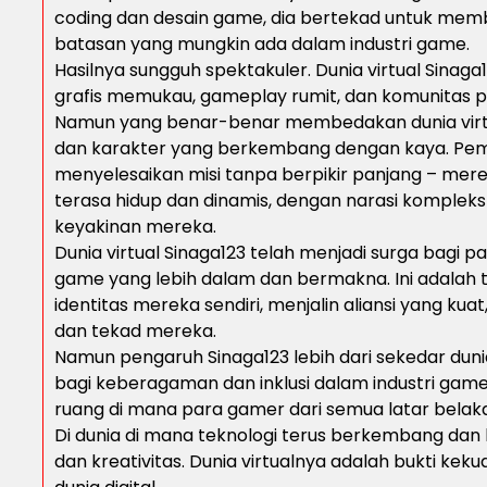
coding dan desain game, dia bertekad untuk me
batasan yang mungkin ada dalam industri game.
Hasilnya sungguh spektakuler. Dunia virtual Sinag
grafis memukau, gameplay rumit, dan komunitas pe
Namun yang benar-benar membedakan dunia virtu
dan karakter yang berkembang dengan kaya. Pe
menyelesaikan misi tanpa berpikir panjang – me
terasa hidup dan dinamis, dengan narasi komplek
keyakinan mereka.
Dunia virtual Sinaga123 telah menjadi surga bag
game yang lebih dalam dan bermakna. Ini adalah
identitas mereka sendiri, menjalin aliansi yang ku
dan tekad mereka.
Namun pengaruh Sinaga123 lebih dari sekedar duni
bagi keberagaman dan inklusi dalam industri game
ruang di mana para gamer dari semua latar belaka
Di dunia di mana teknologi terus berkembang dan 
dan kreativitas. Dunia virtualnya adalah bukti kek