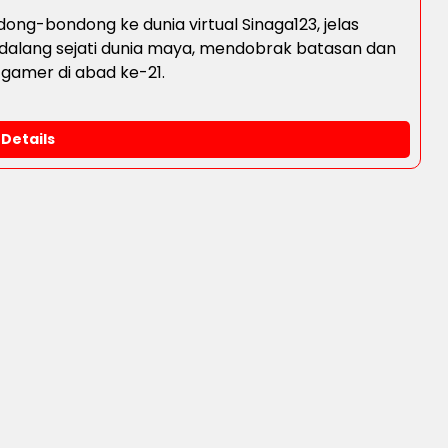
g-bondong ke dunia virtual Sinaga123, jelas
dalang sejati dunia maya, mendobrak batasan dan
 gamer di abad ke-21.
Details