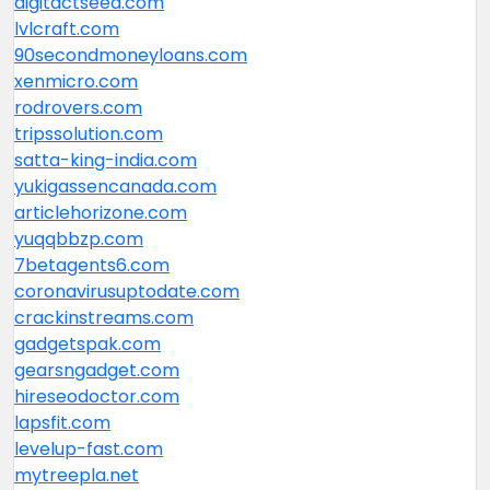
digitactseed.com
lvlcraft.com
90secondmoneyloans.com
xenmicro.com
rodrovers.com
tripssolution.com
satta-king-india.com
yukigassencanada.com
articlehorizone.com
yuqqbbzp.com
7betagents6.com
coronavirusuptodate.com
crackinstreams.com
gadgetspak.com
gearsngadget.com
hireseodoctor.com
lapsfit.com
levelup-fast.com
mytreepla.net