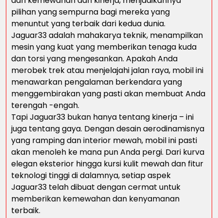
dari kemewahan dan kinerja, menjadikannya
pilihan yang sempurna bagi mereka yang
menuntut yang terbaik dari kedua dunia.
Jaguar33 adalah mahakarya teknik, menampilkan
mesin yang kuat yang memberikan tenaga kuda
dan torsi yang mengesankan. Apakah Anda
merobek trek atau menjelajahi jalan raya, mobil ini
menawarkan pengalaman berkendara yang
menggembirakan yang pasti akan membuat Anda
terengah -engah.
Tapi Jaguar33 bukan hanya tentang kinerja – ini
juga tentang gaya. Dengan desain aerodinamisnya
yang ramping dan interior mewah, mobil ini pasti
akan menoleh ke mana pun Anda pergi. Dari kurva
elegan eksterior hingga kursi kulit mewah dan fitur
teknologi tinggi di dalamnya, setiap aspek
Jaguar33 telah dibuat dengan cermat untuk
memberikan kemewahan dan kenyamanan
terbaik.