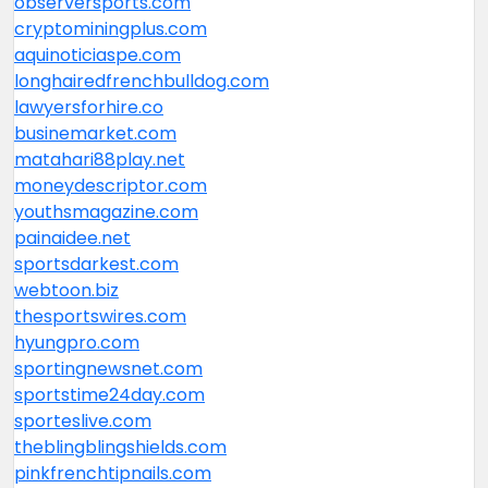
observersports.com
cryptominingplus.com
aquinoticiaspe.com
longhairedfrenchbulldog.com
lawyersforhire.co
businemarket.com
matahari88play.net
moneydescriptor.com
youthsmagazine.com
painaidee.net
sportsdarkest.com
webtoon.biz
thesportswires.com
hyungpro.com
sportingnewsnet.com
sportstime24day.com
sporteslive.com
theblingblingshields.com
pinkfrenchtipnails.com