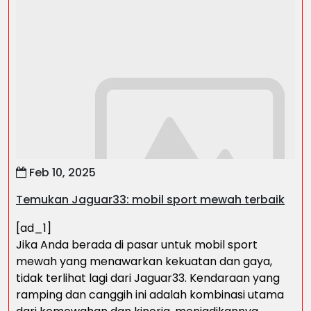
Feb 10, 2025
Temukan Jaguar33: mobil sport mewah terbaik
[ad_1]
Jika Anda berada di pasar untuk mobil sport
mewah yang menawarkan kekuatan dan gaya,
tidak terlihat lagi dari Jaguar33. Kendaraan yang
ramping dan canggih ini adalah kombinasi utama