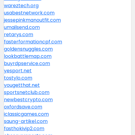
wareztech.org
usabestnetwork.com
jessepinkmanoutfit.com
umailsend.com
retarys.com
fasterformationcpf.com
goldensnuggles.com
lookbattlemap.com
buyrdpservice.com
yesport.net
tostylo.com
yougetthat.net
sportsnetclub.com
newbestcrypto.com
oxfordsave.com
iclassicgames.com
saung-artikel.com
fasthokivip2.com