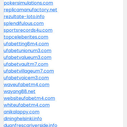
pokersimulations.com
replicamanufactory.net
rezultate-loto.info
splendifulous.com
sportsrecords4u.com
topceleberites.com
ufabetting8m4.com
ufabetunionum3.com
ufabetvalueum3.com
ufabetvaultm7.com
ufabetvillageum7.com
ufabetvoicem3.com
waveufabetm4.com
wayang88.net
websiteufabetm4.com
whiteufabetm4.com
anikalappy.com
dininghelsinki.info
duanfrescariverside.info