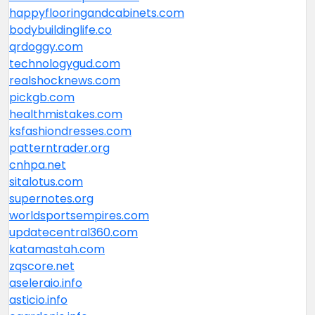
happyflooringandcabinets.com
bodybuildinglife.co
qrdoggy.com
technologygud.com
realshocknews.com
pickgb.com
healthmistakes.com
ksfashiondresses.com
patterntrader.org
cnhpa.net
sitalotus.com
supernotes.org
worldsportsempires.com
updatecentral360.com
katamastah.com
zqscore.net
aseleraio.info
asticio.info