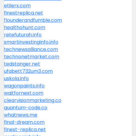
etilerx.com
finestreplica.net
flounderandfumble.com
healthohunt.com
retefuturah.info
smartinvestinginfo.info
technewsalliance.com
technonetmarket.com
tedstanger.net
ufabett732um3.com
uskola.info
wagonpaints.info
waitfornext.com
clearvisionmarketing.co
quantum-code.co
whatnews.me
final-dream.com
finest-replica.net