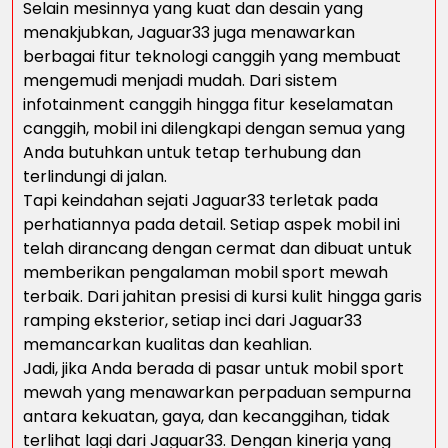
Selain mesinnya yang kuat dan desain yang
menakjubkan, Jaguar33 juga menawarkan
berbagai fitur teknologi canggih yang membuat
mengemudi menjadi mudah. Dari sistem
infotainment canggih hingga fitur keselamatan
canggih, mobil ini dilengkapi dengan semua yang
Anda butuhkan untuk tetap terhubung dan
terlindungi di jalan.
Tapi keindahan sejati Jaguar33 terletak pada
perhatiannya pada detail. Setiap aspek mobil ini
telah dirancang dengan cermat dan dibuat untuk
memberikan pengalaman mobil sport mewah
terbaik. Dari jahitan presisi di kursi kulit hingga garis
ramping eksterior, setiap inci dari Jaguar33
memancarkan kualitas dan keahlian.
Jadi, jika Anda berada di pasar untuk mobil sport
mewah yang menawarkan perpaduan sempurna
antara kekuatan, gaya, dan kecanggihan, tidak
terlihat lagi dari Jaguar33. Dengan kinerja yang