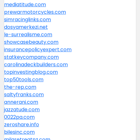
mediatitude.com
prewarmotorcycles.com
simracinglinks.com
dosyamerkezi.net
le-surrealisme.com
showcasebeauty.com
insurancepolicyexpert.com
statkeycompany.com
carolinadeckbuilders.com
topinvestingblog.com
top50tools.com
the-rep.com
saltyfranks.com
annerani.com
jazzatude.com
0022pa.com
zeroshare.info
bilesinc.com
milaretreatnz.com