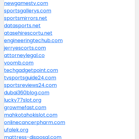
newgamestv.com
sportsgallerys.com
sportsmirrors.net
datasports.net
atasehirescortu.net
engineeringtechub.com
jerryescorts.com
attorneylegal.co
voomb.com
techgadgetpoint.com
tvsportsguide24.com
sportsreviews24.com
dubai360blog.com
lucky77slot.org
growmefast.com
mahkotahokislot.com
onlinecancerpharm.com
ufalek.org
mattress-disposal.com