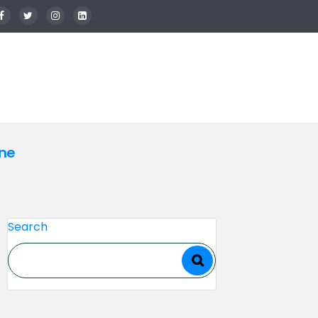
 peluang menang besar tanpa biaya tambahan.
ine
Search