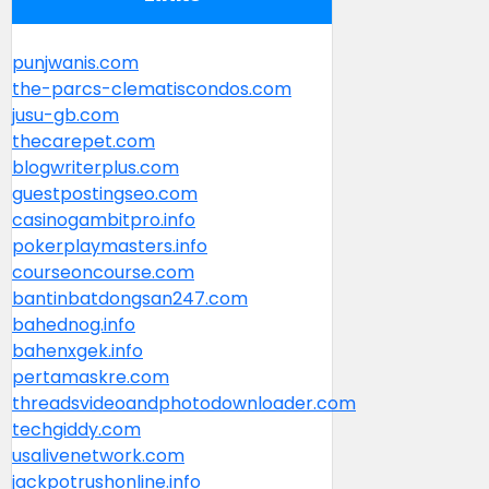
punjwanis.com
the-parcs-clematiscondos.com
jusu-gb.com
thecarepet.com
blogwriterplus.com
guestpostingseo.com
casinogambitpro.info
pokerplaymasters.info
courseoncourse.com
bantinbatdongsan247.com
bahednog.info
bahenxgek.info
pertamaskre.com
threadsvideoandphotodownloader.com
techgiddy.com
usalivenetwork.com
jackpotrushonline.info