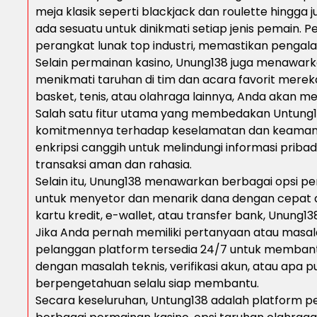
meja klasik seperti blackjack dan roulette hingga 
ada sesuatu untuk dinikmati setiap jenis pemain. 
perangkat lunak top industri, memastikan pengala
Selain permainan kasino, Unung138 juga menawark
menikmati taruhan di tim dan acara favorit mere
basket, tenis, atau olahraga lainnya, Anda akan me
Salah satu fitur utama yang membedakan Untung138
komitmennya terhadap keselamatan dan keamanan
enkripsi canggih untuk melindungi informasi pri
transaksi aman dan rahasia.
Selain itu, Unung138 menawarkan berbagai opsi p
untuk menyetor dan menarik dana dengan cepat
kartu kredit, e-wallet, atau transfer bank, Unung138
Jika Anda pernah memiliki pertanyaan atau masa
pelanggan platform tersedia 24/7 untuk memba
dengan masalah teknis, verifikasi akun, atau apa
berpengetahuan selalu siap membantu.
Secara keseluruhan, Untung138 adalah platform p