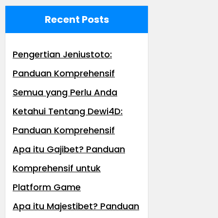
Recent Posts
Pengertian Jeniustoto:
Panduan Komprehensif
Semua yang Perlu Anda
Ketahui Tentang Dewi4D:
Panduan Komprehensif
Apa itu Gajibet? Panduan
Komprehensif untuk
Platform Game
Apa itu Majestibet? Panduan