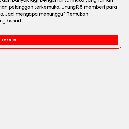
a, dan banyak lagi. Dengan antarmuka yang ramah
nan pelanggan terkemuka, Unung138 memberi para
sa. Jadi mengapa menunggu? Temukan
ng besar!
Details