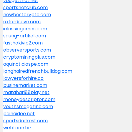
yougetthat.net
sportsnetclub.com
newbestcrypto.com
oxfordsave.com
iclassicgames.com
saung-artikel.com
fasthokivip2.com
observersports.com
cryptominingplus.com
aquinoticiaspe.com
longhairedfrenchbulldog.com
lawyersforhire.co
businemarket.com
matahari88play.net
moneydescriptor.com
youthsmagazine.com
painaidee.net
sportsdarkest.com
webtoon.biz