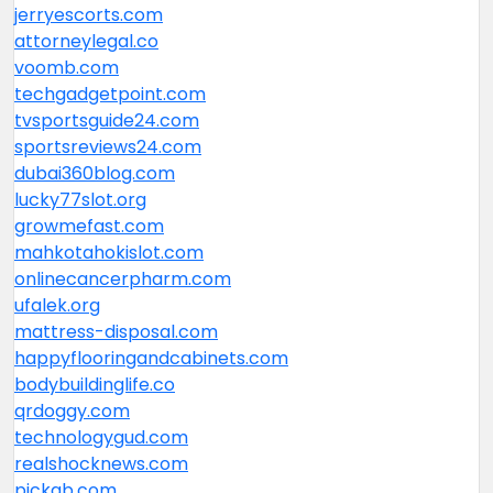
jerryescorts.com
attorneylegal.co
voomb.com
techgadgetpoint.com
tvsportsguide24.com
sportsreviews24.com
dubai360blog.com
lucky77slot.org
growmefast.com
mahkotahokislot.com
onlinecancerpharm.com
ufalek.org
mattress-disposal.com
happyflooringandcabinets.com
bodybuildinglife.co
qrdoggy.com
technologygud.com
realshocknews.com
pickgb.com