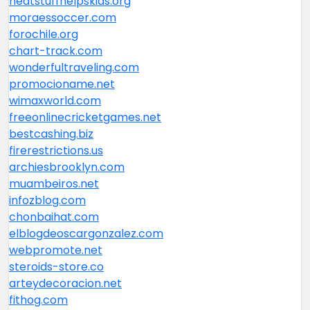
neatstuffhelpskids.org
moraessoccer.com
forochile.org
chart-track.com
wonderfultraveling.com
promocioname.net
wimaxworld.com
freeonlinecricketgames.net
bestcashing.biz
firerestrictions.us
archiesbrooklyn.com
muambeiros.net
infozblog.com
chonbaihat.com
elblogdeoscargonzalez.com
webpromote.net
steroids-store.co
arteydecoracion.net
fithog.com