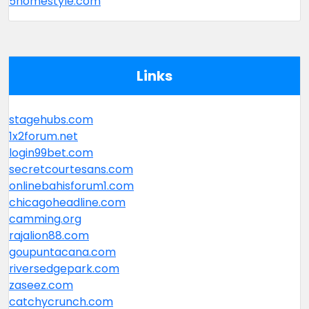
5homestyle.com
Links
stagehubs.com
1x2forum.net
login99bet.com
secretcourtesans.com
onlinebahisforum1.com
chicagoheadline.com
camming.org
rajalion88.com
goupuntacana.com
riversedgepark.com
zaseez.com
catchycrunch.com