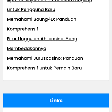
untuk Pengguna Baru
Memahami Saung4D: Panduan
Komprehensif
Fitur Unggulan Ahlicasino: Yang
Membedakannya
Memahami Juruscasino: Panduan
Komprehensif untuk Pemain Baru
Links