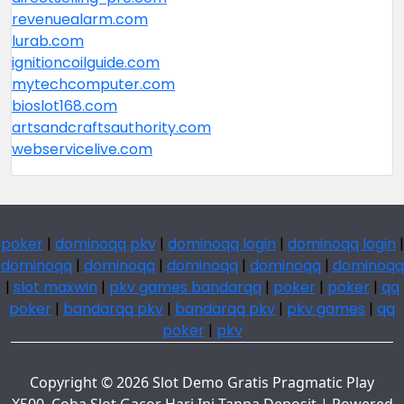
revenuealarm.com
lurab.com
ignitioncoilguide.com
mytechcomputer.com
bioslot168.com
artsandcraftsauthority.com
webservicelive.com
poker
|
dominoqq pkv
|
dominoqq login
|
dominoqq login
|
dominoqq
|
dominoqq
|
dominoqq
|
dominoqq
|
dominoqq
|
slot maxwin
|
pkv games bandarqq
|
poker
|
poker
|
qq
poker
|
bandarqq pkv
|
bandarqq pkv
|
pkv games
|
qq
poker
|
pkv
Copyright © 2026 Slot Demo Gratis Pragmatic Play