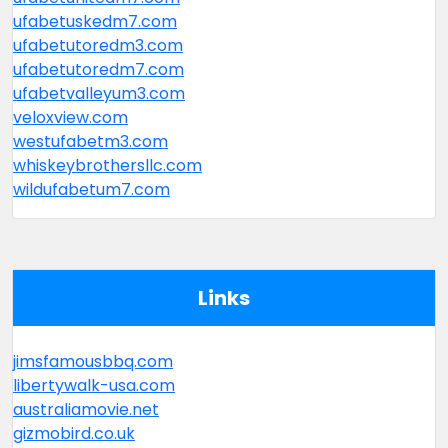
ufabetuskedm7.com
ufabetutoredm3.com
ufabetutoredm7.com
ufabetvalleyum3.com
veloxview.com
westufabetm3.com
whiskeybrothersllc.com
wildufabetum7.com
Links
jimsfamousbbq.com
libertywalk-usa.com
australiamovie.net
gizmobird.co.uk