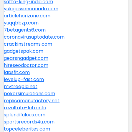
satta-king-india.com
yukigassencanada.com
articlehorizone.com
yuqqbbzp.com
7betagents6.com
coronavirusuptodate.com
crackinstreams.com
gadgetspak.com
gearsngadget.com
hireseodoctor.com
lapsfit.com
levelup-fast.com
mytreepla.net
pokersimulations.com
replicamanufactory.net
rezultate-loto.info
splendifulous.com
sportsrecords4u.com
topceleberites.com