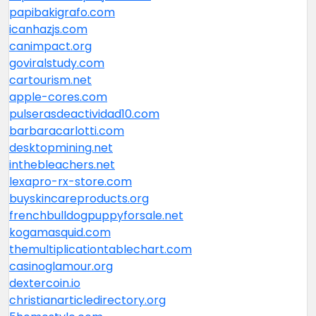
papibakigrafo.com
icanhazjs.com
canimpact.org
goviralstudy.com
cartourism.net
apple-cores.com
pulserasdeactividad10.com
barbaracarlotti.com
desktopmining.net
inthebleachers.net
lexapro-rx-store.com
buyskincareproducts.org
frenchbulldogpuppyforsale.net
kogamasquid.com
themultiplicationtablechart.com
casinoglamour.org
dextercoin.io
christianarticledirectory.org