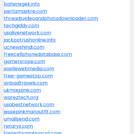
bahenxgek.info
pertamaskre.com
threadsvideoandphotodownloader.com
techgiddy.com
usalivenetwork.com
jackpotrushonline.info
ucnewshindi.com
freecellphonedatabase.com
gamersrope.com
exellewebmedia.com
free-gamestop.com
sinbadtravels.com
ukmagzine.com
wareztech.org
usabestnetwork.com
jessepinkmanoutfit.com
umailsend.com
retarys.com
fasterformationcpf.com