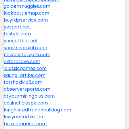
goldensnuggles.com
lookbattlemap.com
buyrdpservice.com
yesport.net
tostylo.com
yougetthat.net
sportsnetclub.com
newbestcrypto.com
oxfordsave.com
iclassicgames.com
saung-artikel.com
fasthokivip2.com
observersports.com
cryptominingplus.com
aquinoticiaspe.com
longhairedfrenchbulldog.com
lawyersforhire.co
businemarket.com