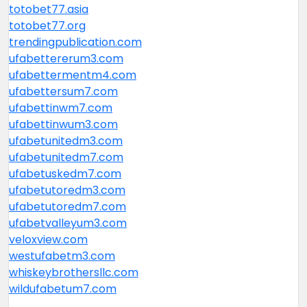
totobet77.asia
totobet77.org
trendingpublication.com
ufabettererum3.com
ufabettermentm4.com
ufabettersum7.com
ufabettinwm7.com
ufabettinwum3.com
ufabetunitedm3.com
ufabetunitedm7.com
ufabetuskedm7.com
ufabetutoredm3.com
ufabetutoredm7.com
ufabetvalleyum3.com
veloxview.com
westufabetm3.com
whiskeybrothersllc.com
wildufabetum7.com