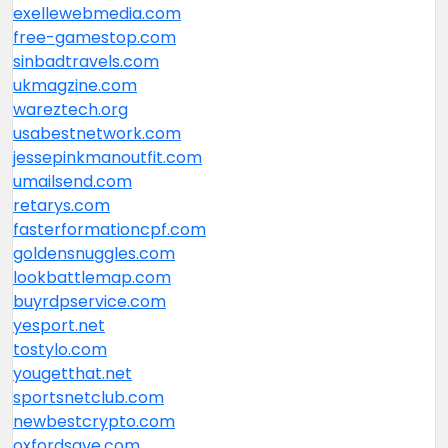
exellewebmedia.com
free-gamestop.com
sinbadtravels.com
ukmagzine.com
wareztech.org
usabestnetwork.com
jessepinkmanoutfit.com
umailsend.com
retarys.com
fasterformationcpf.com
goldensnuggles.com
lookbattlemap.com
buyrdpservice.com
yesport.net
tostylo.com
yougetthat.net
sportsnetclub.com
newbestcrypto.com
oxfordsave.com