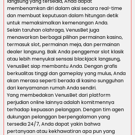
langsung yang tersedia, Anda dapat
membenamkan diri dalam aksi secara real-time
dan membuat keputusan dalam hitungan detik
untuk memaksimalkan kemenangan Anda.
Selain taruhan olahraga, VenusBet juga
menawarkan berbagai pilihan permainan kasino,
termasuk slot, permainan meja, dan permainan
dealer langsung. Baik Anda penggemar slot klasik
atau lebih menyukai sensasi blackjack langsung,
VenusBet siap membantu Anda. Dengan grafis
berkualitas tinggi dan gameplay yang mulus, Anda
akan merasa seperti berada di kasino sungguhan
dari kenyamanan rumah Anda sendiri.
Yang membedakan VenusBet dari platform
perjudian online lainnya adalah komitmennya
terhadap kepuasan pelanggan. Dengan tim agen
dukungan pelanggan berpengalaman yang
tersedia 24/7, Anda dapat yakin bahwa
pertanyaan atau kekhawatiran apa pun yang