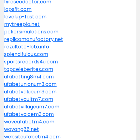
hireseodoctor.com
lapsfit.com
levelup-fast.com
mytreepla.net
pokersimulations.com
replicamanufactory.net
rezultate-loto.info
splendifulous.com
sportsrecords4u.com
topceleberites.com
ufabetting8m4.com
ufabetunionum3.com
ufabetvalueum3.com
ufabetvaultm7.com
ufabetvillageum7.com
ufabetvoicem3.com
waveufabetm4.com
wayang88.net
websiteufabetm4.com