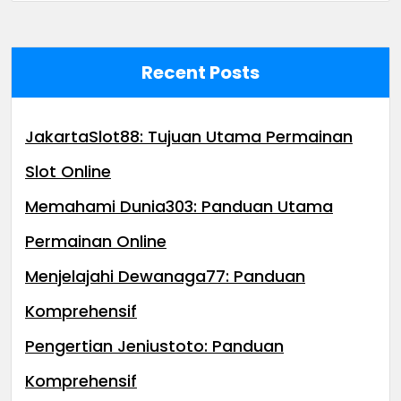
Recent Posts
JakartaSlot88: Tujuan Utama Permainan
Slot Online
Memahami Dunia303: Panduan Utama
Permainan Online
Menjelajahi Dewanaga77: Panduan
Komprehensif
Pengertian Jeniustoto: Panduan
Komprehensif