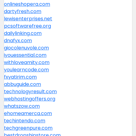
onlineshopera.com
dartyfresh.com
lewisenterprises.net
pcsoftwarefree.org
dailylinking.com
dnafyx.com
giocolenuvole.com
iyouessential.com
withloveamity.com
youlearncode.com
fxyatirim.com
abbuguide.com
technologyresult.com
webhostingoffers.org
whatszow.com
ehomeamerca.com
techintendo.com
techgreenpure.com
bestdropshipstore.com