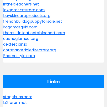
inthebleachers.net
lexapro-rx-store.com
buyskincareproducts.org
frenchbulldogpuppyforsale.net
kogamasquid.com
themultiplicationtablechart.com
casinoglamour.org
dextercoin.io
christianarticledirectory.org
5homestyle.com
Links
stagehubs.com
1x2forum.net