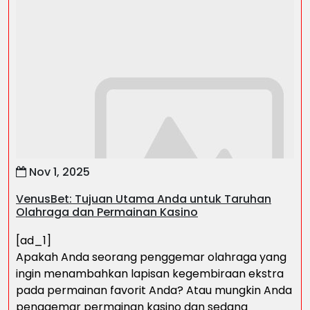
Nov 1, 2025
VenusBet: Tujuan Utama Anda untuk Taruhan
Olahraga dan Permainan Kasino
[ad_1]
Apakah Anda seorang penggemar olahraga yang
ingin menambahkan lapisan kegembiraan ekstra
pada permainan favorit Anda? Atau mungkin Anda
penggemar permainan kasino dan sedang