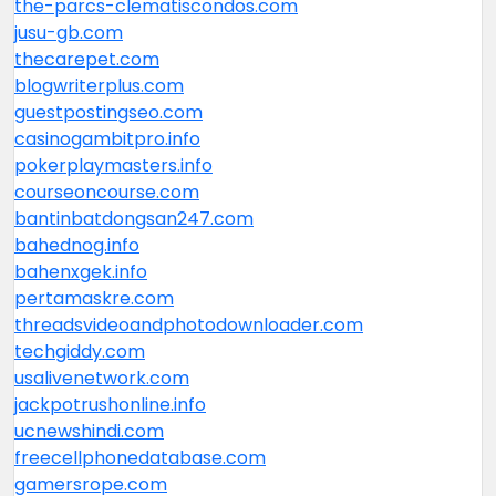
the-parcs-clematiscondos.com
jusu-gb.com
thecarepet.com
blogwriterplus.com
guestpostingseo.com
casinogambitpro.info
pokerplaymasters.info
courseoncourse.com
bantinbatdongsan247.com
bahednog.info
bahenxgek.info
pertamaskre.com
threadsvideoandphotodownloader.com
techgiddy.com
usalivenetwork.com
jackpotrushonline.info
ucnewshindi.com
freecellphonedatabase.com
gamersrope.com