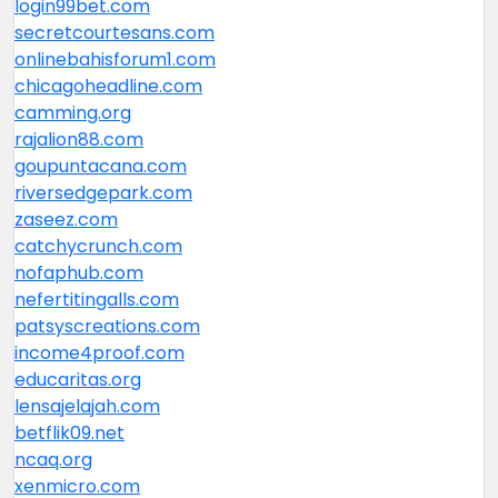
login99bet.com
secretcourtesans.com
onlinebahisforum1.com
chicagoheadline.com
camming.org
rajalion88.com
goupuntacana.com
riversedgepark.com
zaseez.com
catchycrunch.com
nofaphub.com
nefertitingalls.com
patsyscreations.com
income4proof.com
educaritas.org
lensajelajah.com
betflik09.net
ncaq.org
xenmicro.com