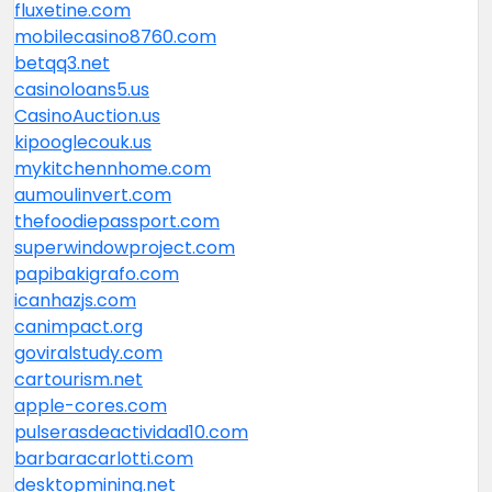
fluxetine.com
mobilecasino8760.com
betqq3.net
casinoloans5.us
CasinoAuction.us
kipooglecouk.us
mykitchennhome.com
aumoulinvert.com
thefoodiepassport.com
superwindowproject.com
papibakigrafo.com
icanhazjs.com
canimpact.org
goviralstudy.com
cartourism.net
apple-cores.com
pulserasdeactividad10.com
barbaracarlotti.com
desktopmining.net