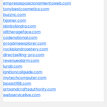
empresasposicionamientoweb.com
tonybestcosmetics.com
buzznc.com
fxjoiner.com
skinbykindra.com
alltherageface.com
codenational.com
progameexplorer.com
rockislandroastery.com
directselling-pro.com
revenuealarm.com
lurab.com
ignitioncoilguide.com
mytechcomputer.com
bioslot168.com
artsandcraftsauthority.com
webservicelive.com